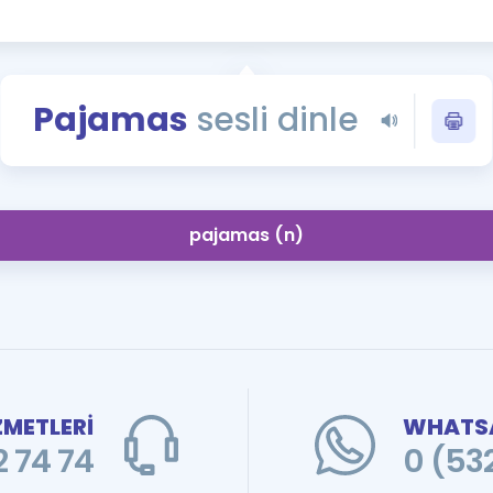
Kampanyalar
Eğitim ve Kitaplar
Blog
Pajamas
sesli dinle
YDS - YÖKDİL Tüm S
İngilizce Gram
İngilizce Gramer
pajamas (n)
ZMETLERİ
WHATSA
 74 74
0 (53