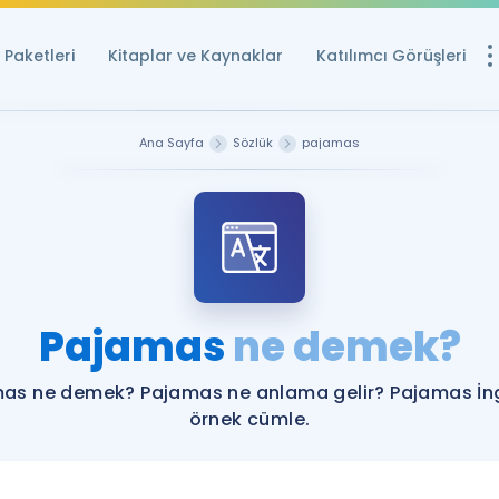
Paketleri
Kitaplar ve Kaynaklar
Katılımcı Görüşleri
Ücretsiz Kayna
Ana Sayfa
Sözlük
pajamas
YDS ve YÖKDİL içi
Sözlük
İngilizce Sınavları
Puan Hesapla
Pajamas
ne demek?
YDS ve YÖKDİL P
Remz
Rehberlik Aracı
as ne demek? Pajamas ne anlama gelir? Pajamas İng
YDS ve YÖKDİL'e H
örnek cümle.
ÖSYM Sınav Ta
Tüm ÖSYM Sınavl