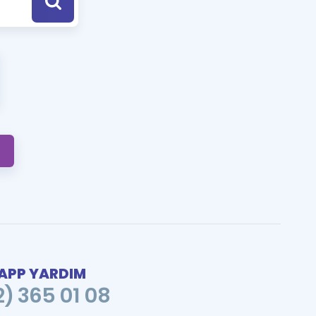
a Özel Fırsatlar
ınavlarla İlgili Haberler
er
 ve Konu Anlatımı
PP YARDIM
2) 365 01 08