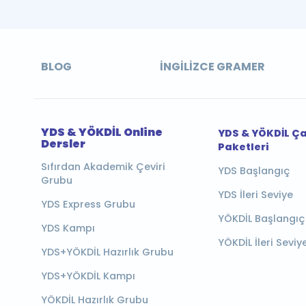
BLOG
İNGILIZCE GRAMER
YDS & YÖKDİL Online
YDS & YÖKDİL Ç
Dersler
Paketleri
Sıfırdan Akademik Çeviri
YDS Başlangıç
Grubu
YDS İleri Seviye
YDS Express Grubu
YÖKDİL Başlangıç
YDS Kampı
YÖKDİL İleri Seviy
YDS+YÖKDİL Hazırlık Grubu
YDS+YÖKDİL Kampı
YÖKDİL Hazırlık Grubu