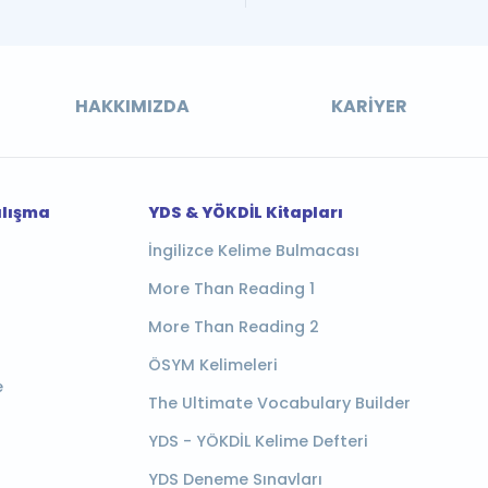
HAKKIMIZDA
KARIYER
alışma
YDS & YÖKDİL Kitapları
İngilizce Kelime Bulmacası
More Than Reading 1
More Than Reading 2
ÖSYM Kelimeleri
e
The Ultimate Vocabulary Builder
YDS - YÖKDİL Kelime Defteri
YDS Deneme Sınavları