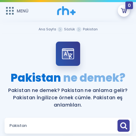
0
MENÜ
MENÜ
Üye Girişi
Ana Sayfa
Sözlük
Pakistan
Online Dersler
Sepetin Şu An Boş.
Çalışma Paketleri
Remzi Hoca ile seni sınava hazırlayacak onlarca eğitim seni
bekliyor!
Kitaplar ve Kaynaklar
GİRİŞ YAP
Pakistan
ne demek?
Katılımcı Görüşleri
Şifremi Hatırlamıyorum
Pakistan ne demek? Pakistan ne anlama gelir?
Pakistan İngilizce örnek cümle. Pakistan eş
ÜYE DEĞİLİM
Faydalı Araçlar
anlamlıları.
Ücretsiz Kaynaklar
Blog
İngilizce Gramer
Hakkımızda
Kariyer
Sözlük
Soru & Cevap
İletişim