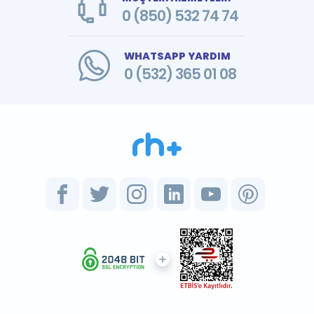
0 (850) 532 74 74
WHATSAPP YARDIM
0 (532) 365 01 08