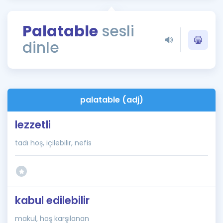
Puan Hesaplama
Palatable
sesli
Rehberlik Aracı
dinle
ÖSYM Sınav Takvimi
Kampanyalar
Blog
palatable (adj)
İngilizce Gramer
lezzetli
tadı hoş, içilebilir, nefis
kabul edilebilir
makul, hoş karşılanan