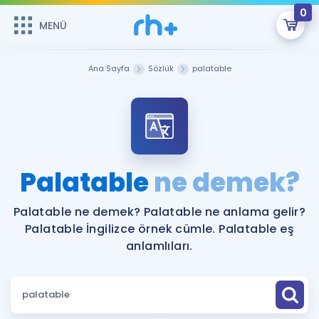
0
MENÜ
MENÜ
Üye Girişi
Ana Sayfa
Sözlük
palatable
Online Dersler
Sepetin Şu An Boş.
Çalışma Paketleri
Remzi Hoca ile seni sınava hazırlayacak onlarca eğitim seni
bekliyor!
Kitaplar ve Kaynaklar
GİRİŞ YAP
Palatable
ne demek?
Katılımcı Görüşleri
Şifremi Hatırlamıyorum
Palatable ne demek? Palatable ne anlama gelir?
Palatable İngilizce örnek cümle. Palatable eş
ÜYE DEĞİLİM
Faydalı Araçlar
anlamlıları.
Ücretsiz Kaynaklar
Blog
İngilizce Gramer
Hakkımızda
Kariyer
Sözlük
Soru & Cevap
İletişim