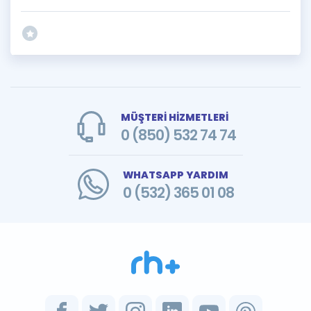
MÜŞTERİ HİZMETLERİ
0 (850) 532 74 74
WHATSAPP YARDIM
0 (532) 365 01 08