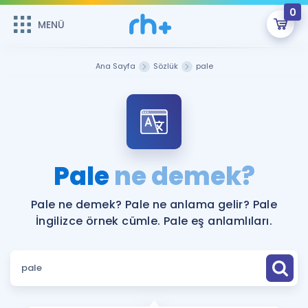
0
MENÜ
MENÜ
Üye Girişi
Ana Sayfa
Sözlük
pale
Online Dersler
Sepetin Şu An Boş.
Çalışma Paketleri
Remzi Hoca ile seni sınava hazırlayacak onlarca eğitim seni
bekliyor!
Kitaplar ve Kaynaklar
GİRİŞ YAP
Pale
ne demek?
Katılımcı Görüşleri
Şifremi Hatırlamıyorum
Pale ne demek? Pale ne anlama gelir? Pale
İngilizce örnek cümle. Pale eş anlamlıları.
ÜYE DEĞİLİM
Faydalı Araçlar
Ücretsiz Kaynaklar
Blog
İngilizce Gramer
Hakkımızda
Kariyer
Sözlük
Soru & Cevap
İletişim