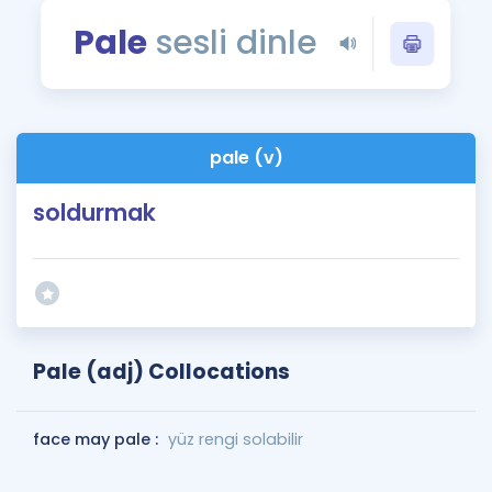
Puan Hesaplama
Pale
sesli dinle
Rehberlik Aracı
ÖSYM Sınav Takvimi
pale (v)
Kampanyalar
soldurmak
Blog
İngilizce Gramer
Pale (adj) Collocations
face may pale :
yüz rengi solabilir