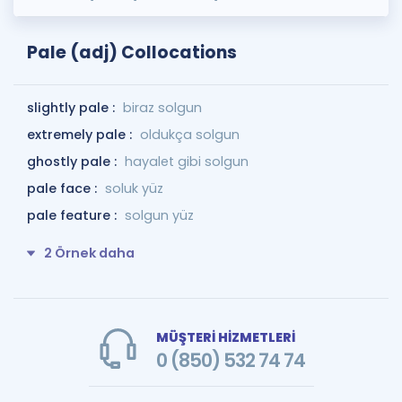
Pale (adj) Collocations
slightly pale :
biraz solgun
extremely pale :
oldukça solgun
ghostly pale :
hayalet gibi solgun
pale face :
soluk yüz
pale feature :
solgun yüz
2 Örnek daha
MÜŞTERİ HİZMETLERİ
0 (850) 532 74 74