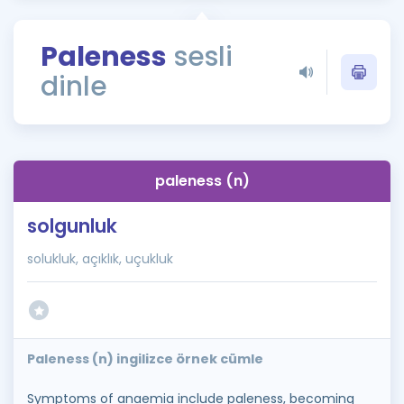
Puan Hesaplama
Paleness
sesli
Rehberlik Aracı
dinle
ÖSYM Sınav Takvimi
Kampanyalar
Blog
paleness (n)
İngilizce Gramer
solgunluk
solukluk, açıklık, uçukluk
Paleness (n) ingilizce örnek cümle
Symptoms of anaemia include paleness, becoming