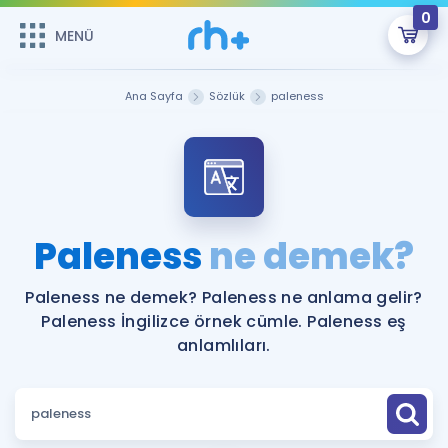
0
MENÜ
MENÜ
Üye Girişi
Ana Sayfa
Sözlük
paleness
Online Dersler
Sepetin Şu An Boş.
Çalışma Paketleri
Remzi Hoca ile seni sınava hazırlayacak onlarca eğitim seni
bekliyor!
Kitaplar ve Kaynaklar
GİRİŞ YAP
Paleness
ne demek?
Katılımcı Görüşleri
Şifremi Hatırlamıyorum
Paleness ne demek? Paleness ne anlama gelir?
Paleness İngilizce örnek cümle. Paleness eş
ÜYE DEĞİLİM
Faydalı Araçlar
anlamlıları.
Ücretsiz Kaynaklar
Blog
İngilizce Gramer
Hakkımızda
Kariyer
Sözlük
Soru & Cevap
İletişim