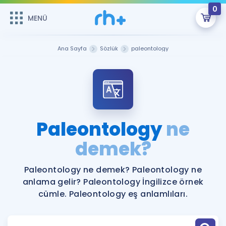
0
MENÜ
MENÜ
Üye Girişi
Ana Sayfa
Sözlük
paleontology
Online Dersler
Sepetin Şu An Boş.
Çalışma Paketleri
Remzi Hoca ile seni sınava hazırlayacak onlarca eğitim seni
bekliyor!
Kitaplar ve Kaynaklar
GİRİŞ YAP
Paleontology
ne
Katılımcı Görüşleri
demek?
Şifremi Hatırlamıyorum
ÜYE DEĞİLİM
Faydalı Araçlar
Paleontology ne demek? Paleontology ne
anlama gelir? Paleontology İngilizce örnek
Ücretsiz Kaynaklar
Blog
İngilizce Gramer
cümle. Paleontology eş anlamlıları.
Hakkımızda
Kariyer
Sözlük
Soru & Cevap
İletişim