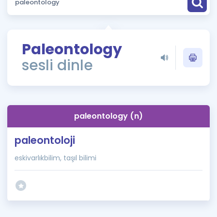
Puan Hesaplama
Rehberlik Aracı
Paleontology
ÖSYM Sınav Takvimi
sesli dinle
Kampanyalar
Blog
paleontology (n)
İngilizce Gramer
paleontoloji
eskivarlıkbilim, taşıl bilimi