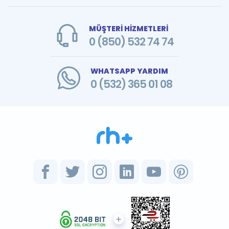
MÜŞTERİ HİZMETLERİ
0 (850) 532 74 74
WHATSAPP YARDIM
0 (532) 365 01 08