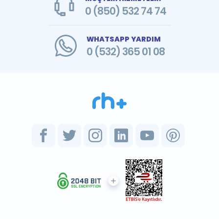
0 (850) 532 74 74
WHATSAPP YARDIM
0 (532) 365 01 08