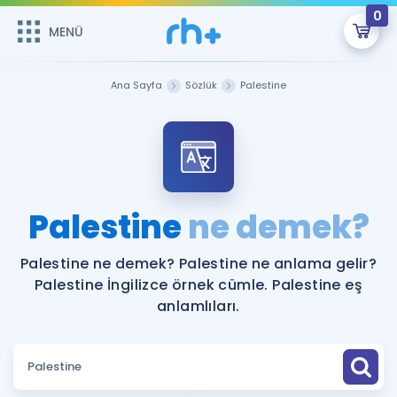
0
MENÜ
MENÜ
Üye Girişi
Ana Sayfa
Sözlük
Palestine
Online Dersler
Sepetin Şu An Boş.
Çalışma Paketleri
Remzi Hoca ile seni sınava hazırlayacak onlarca eğitim seni
bekliyor!
Kitaplar ve Kaynaklar
GİRİŞ YAP
Palestine
ne demek?
Katılımcı Görüşleri
Şifremi Hatırlamıyorum
Palestine ne demek? Palestine ne anlama gelir?
Palestine İngilizce örnek cümle. Palestine eş
ÜYE DEĞİLİM
Faydalı Araçlar
anlamlıları.
Ücretsiz Kaynaklar
Blog
İngilizce Gramer
Hakkımızda
Kariyer
Sözlük
Soru & Cevap
İletişim