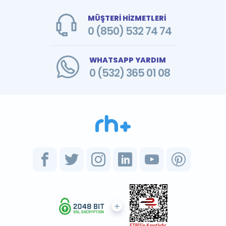
MÜŞTERİ HİZMETLERİ
0 (850) 532 74 74
WHATSAPP YARDIM
0 (532) 365 01 08