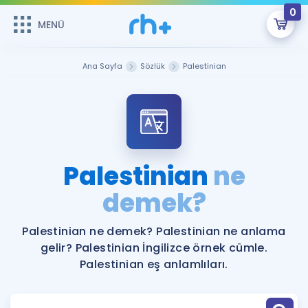
0
MENÜ
MENÜ
Üye Girişi
Ana Sayfa
Sözlük
Palestinian
Online Dersler
Sepetin Şu An Boş.
Çalışma Paketleri
Remzi Hoca ile seni sınava hazırlayacak onlarca eğitim seni
bekliyor!
Kitaplar ve Kaynaklar
GİRİŞ YAP
Palestinian
ne
Katılımcı Görüşleri
demek?
Şifremi Hatırlamıyorum
ÜYE DEĞİLİM
Faydalı Araçlar
Palestinian ne demek? Palestinian ne anlama
gelir? Palestinian İngilizce örnek cümle.
Ücretsiz Kaynaklar
Blog
İngilizce Gramer
Palestinian eş anlamlıları.
Hakkımızda
Kariyer
Sözlük
Soru & Cevap
İletişim