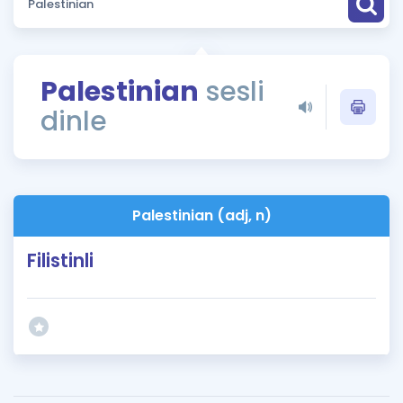
Puan Hesaplama
Rehberlik Aracı
Palestinian
sesli
ÖSYM Sınav Takvimi
dinle
Kampanyalar
Blog
Palestinian (adj, n)
İngilizce Gramer
Filistinli