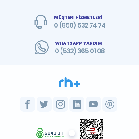
MÜŞTERİ HİZMETLERİ
0 (850) 532 74 74
WHATSAPP YARDIM
0 (532) 365 01 08