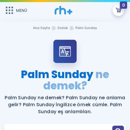
0
MENÜ
MENÜ
Üye Girişi
Ana Sayfa
Sözlük
Palm Sunday
Online Dersler
Sepetin Şu An Boş.
Çalışma Paketleri
Remzi Hoca ile seni sınava hazırlayacak onlarca eğitim seni
bekliyor!
Kitaplar ve Kaynaklar
GİRİŞ YAP
Palm Sunday
ne
Katılımcı Görüşleri
demek?
Şifremi Hatırlamıyorum
ÜYE DEĞİLİM
Faydalı Araçlar
Palm Sunday ne demek? Palm Sunday ne anlama
gelir? Palm Sunday İngilizce örnek cümle. Palm
Ücretsiz Kaynaklar
Blog
İngilizce Gramer
Sunday eş anlamlıları.
Hakkımızda
Kariyer
Sözlük
Soru & Cevap
İletişim