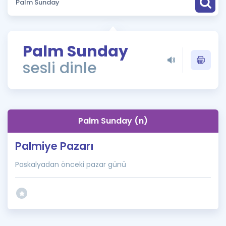
Puan Hesaplama
Rehberlik Aracı
Palm Sunday
ÖSYM Sınav Takvimi
sesli dinle
Kampanyalar
Blog
Palm Sunday (n)
İngilizce Gramer
Palmiye Pazarı
Paskalyadan önceki pazar günü