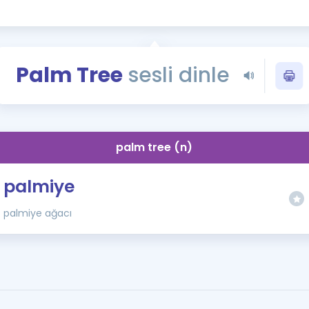
Kampanyalar
Eğitim ve Kitaplar
Blog
Palm Tree
sesli dinle
YDS - YÖKDİL Tüm S
İngilizce Gram
İngilizce Gramer
palm tree (n)
palmiye
palmiye ağacı