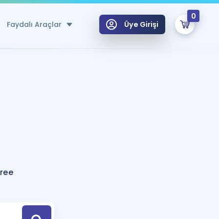
0
Faydalı Araçlar
Üye Girişi
klar
n Ücretsiz Kaynaklar
 için Özel Sözlük
Sepetin Şu An Boş.
ma
uan Hesaplama Aracı
i Hoca ile seni sınava hazırlayacak onlarca eğitim seni bekliyor!
Şifremi Hatırlamıyorum
GİRİŞ YAP
Tree
azırlananlar için Öneriler
kvimi
ÜYE DEĞİLİM
arı Tek Takvimde