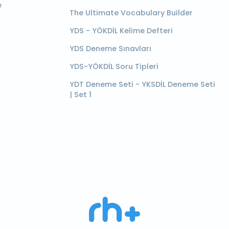
e
The Ultimate Vocabulary Builder
YDS - YÖKDİL Kelime Defteri
YDS Deneme Sınavları
YDS-YÖKDİL Soru Tipleri
YDT Deneme Seti - YKSDİL Deneme Seti
| Set 1