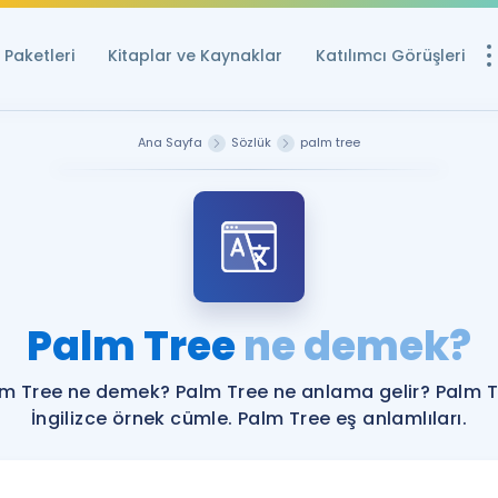
Paketleri
Kitaplar ve Kaynaklar
Katılımcı Görüşleri
Ücretsiz Kayna
Ana Sayfa
Sözlük
palm tree
YDS ve YÖKDİL içi
Sözlük
İngilizce Sınavları
Puan Hesapla
Palm Tree
ne demek?
YDS ve YÖKDİL P
Remz
Rehberlik Aracı
m Tree ne demek? Palm Tree ne anlama gelir? Palm 
YDS ve YÖKDİL'e H
İngilizce örnek cümle. Palm Tree eş anlamlıları.
ÖSYM Sınav Ta
Tüm ÖSYM Sınavl