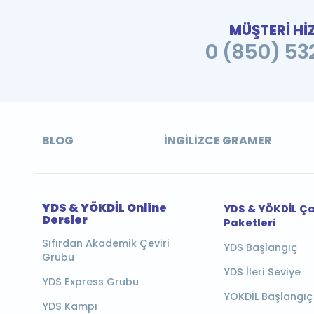
MÜŞTERİ Hİ
0 (850) 532
BLOG
İNGILIZCE GRAMER
YDS & YÖKDİL Online
YDS & YÖKDİL Ç
Dersler
Paketleri
Sıfırdan Akademik Çeviri
YDS Başlangıç
Grubu
YDS İleri Seviye
YDS Express Grubu
YÖKDİL Başlangıç
YDS Kampı