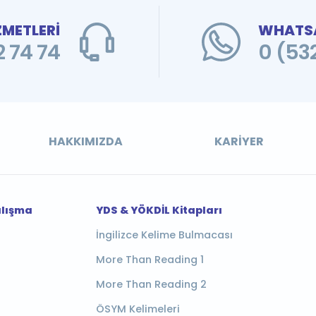
ZMETLERİ
WHATSA
 74 74
0 (53
HAKKIMIZDA
KARIYER
alışma
YDS & YÖKDİL Kitapları
İngilizce Kelime Bulmacası
More Than Reading 1
More Than Reading 2
ÖSYM Kelimeleri