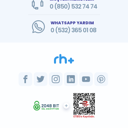
0 (850) 532 74 74
WHATSAPP YARDIM
0 (532) 365 01 08