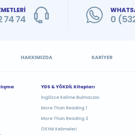
ZMETLERİ
WHATSA
 74 74
0 (53
HAKKIMIZDA
KARIYER
alışma
YDS & YÖKDİL Kitapları
İngilizce Kelime Bulmacası
More Than Reading 1
More Than Reading 2
ÖSYM Kelimeleri