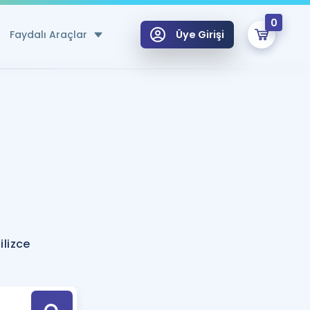
0
Faydalı Araçlar
Üye Girişi
klar
n Ücretsiz Kaynaklar
 için Özel Sözlük
Sepetin Şu An Boş.
ma
uan Hesaplama Aracı
i Hoca ile seni sınava hazırlayacak onlarca eğitim seni bekliyor!
Şifremi Hatırlamıyorum
GİRİŞ YAP
lizce
azırlananlar için Öneriler
kvimi
ÜYE DEĞİLİM
arı Tek Takvimde