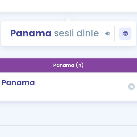
Kampanyalar
Eğitim ve Kitaplar
Blog
Panama
sesli dinle
YDS - YÖKDİL Tüm S
İngilizce Gram
İngilizce Gramer
Panama (n)
Panama