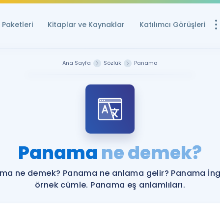
Paketleri
Kitaplar ve Kaynaklar
Katılımcı Görüşleri
Ücretsiz Kayna
Ana Sayfa
Sözlük
Panama
YDS ve YÖKDİL içi
Sözlük
İngilizce Sınavları
Puan Hesapla
Panama
ne demek?
YDS ve YÖKDİL P
Remz
Rehberlik Aracı
ma ne demek? Panama ne anlama gelir? Panama İngi
YDS ve YÖKDİL'e H
örnek cümle. Panama eş anlamlıları.
ÖSYM Sınav Ta
Tüm ÖSYM Sınavl