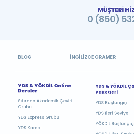
MÜŞTERİ Hİ
0 (850) 532
BLOG
İNGILIZCE GRAMER
YDS & YÖKDİL Online
YDS & YÖKDİL Ç
Dersler
Paketleri
Sıfırdan Akademik Çeviri
YDS Başlangıç
Grubu
YDS İleri Seviye
YDS Express Grubu
YÖKDİL Başlangıç
YDS Kampı