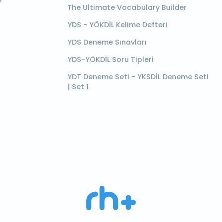
e
The Ultimate Vocabulary Builder
YDS - YÖKDİL Kelime Defteri
YDS Deneme Sınavları
YDS-YÖKDİL Soru Tipleri
YDT Deneme Seti - YKSDİL Deneme Seti
| Set 1