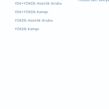
YÖKDİL İleri Seviy
YDS+YÖKDİL Hazırlık Grubu
YDS+YÖKDİL Kampı
YÖKDİL Hazırlık Grubu
YÖKDİL Kampı