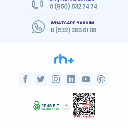
0 (850) 532 74 74
WHATSAPP YARDIM
0 (532) 365 01 08