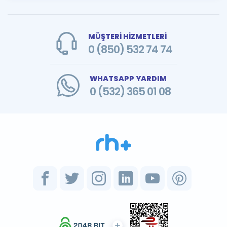
MÜŞTERİ HİZMETLERİ
0 (850) 532 74 74
WHATSAPP YARDIM
0 (532) 365 01 08