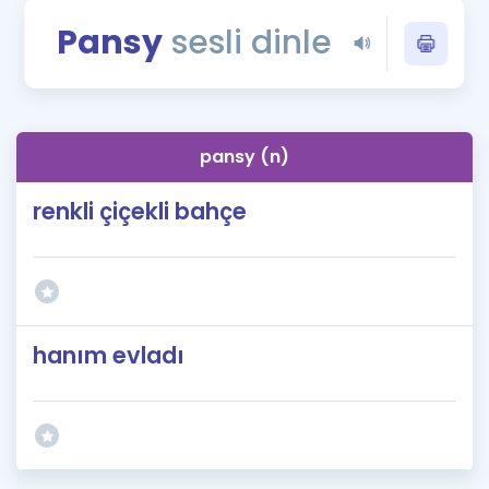
Puan Hesaplama
Pansy
sesli dinle
Rehberlik Aracı
ÖSYM Sınav Takvimi
pansy (n)
Kampanyalar
renkli çiçekli bahçe
Blog
İngilizce Gramer
hanım evladı