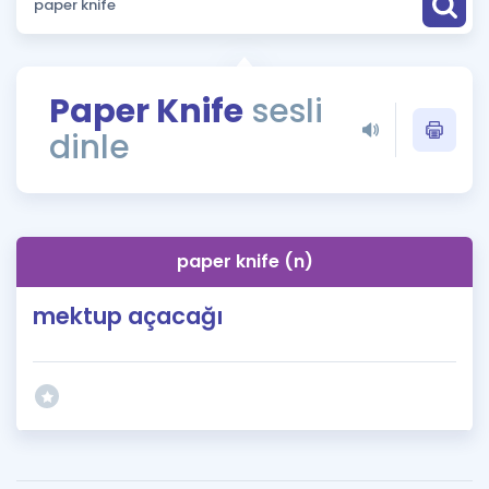
Puan Hesaplama
Rehberlik Aracı
Paper Knife
sesli
ÖSYM Sınav Takvimi
dinle
Kampanyalar
Blog
paper knife (n)
İngilizce Gramer
mektup açacağı