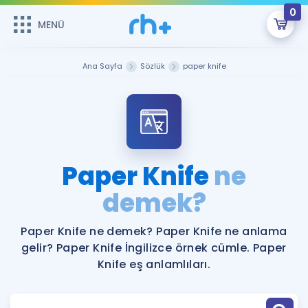
0
MENÜ
MENÜ
Üye Girişi
Ana Sayfa
Sözlük
paper knife
Online Dersler
Sepetin Şu An Boş.
Çalışma Paketleri
Remzi Hoca ile seni sınava hazırlayacak onlarca eğitim seni
bekliyor!
Kitaplar ve Kaynaklar
GİRİŞ YAP
Paper Knife
ne
Katılımcı Görüşleri
demek?
Şifremi Hatırlamıyorum
ÜYE DEĞİLİM
Faydalı Araçlar
Paper Knife ne demek? Paper Knife ne anlama
gelir? Paper Knife İngilizce örnek cümle. Paper
Ücretsiz Kaynaklar
Blog
İngilizce Gramer
Knife eş anlamlıları.
Hakkımızda
Kariyer
Sözlük
Soru & Cevap
İletişim