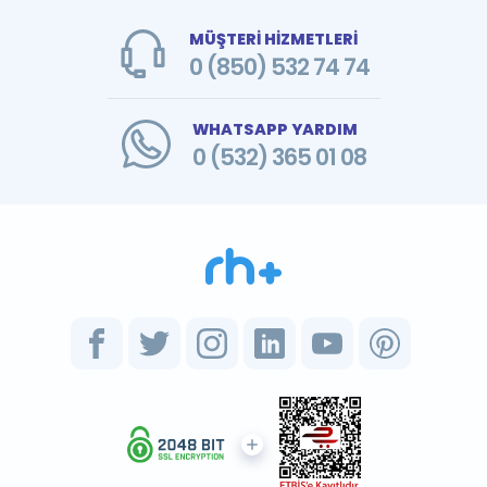
MÜŞTERİ HİZMETLERİ
0 (850) 532 74 74
WHATSAPP YARDIM
0 (532) 365 01 08