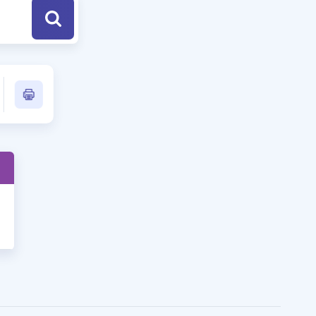
a Özel Fırsatlar
ınavlarla İlgili Haberler
er
 ve Konu Anlatımı