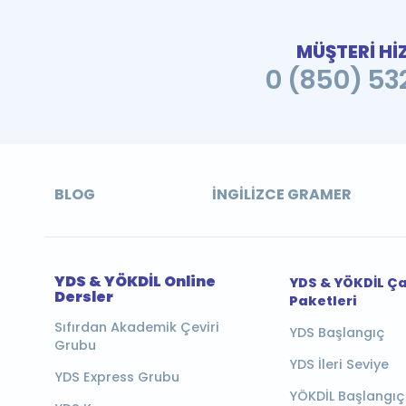
MÜŞTERİ Hİ
0 (850) 532
BLOG
İNGILIZCE GRAMER
YDS & YÖKDİL Online
YDS & YÖKDİL Ç
Dersler
Paketleri
Sıfırdan Akademik Çeviri
YDS Başlangıç
Grubu
YDS İleri Seviye
YDS Express Grubu
YÖKDİL Başlangıç