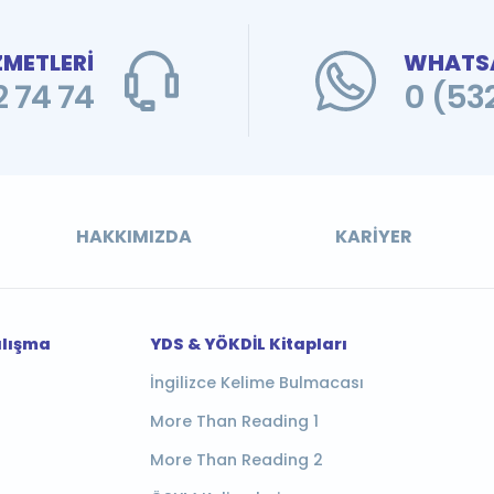
ZMETLERİ
WHATSA
 74 74
0 (53
HAKKIMIZDA
KARIYER
alışma
YDS & YÖKDİL Kitapları
İngilizce Kelime Bulmacası
More Than Reading 1
More Than Reading 2