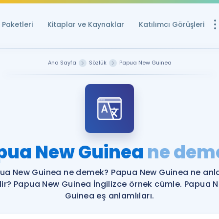
Paketleri
Kitaplar ve Kaynaklar
Katılımcı Görüşleri
Ücretsiz Kayna
Ana Sayfa
Sözlük
Papua New Guinea
YDS ve YÖKDİL içi
Sözlük
İngilizce Sınavları
Puan Hesapla
pua New Guinea
ne dem
YDS ve YÖKDİL P
Remz
Rehberlik Aracı
ua New Guinea ne demek? Papua New Guinea ne an
YDS ve YÖKDİL'e H
lir? Papua New Guinea İngilizce örnek cümle. Papua 
Guinea eş anlamlıları.
ÖSYM Sınav Ta
Tüm ÖSYM Sınavl