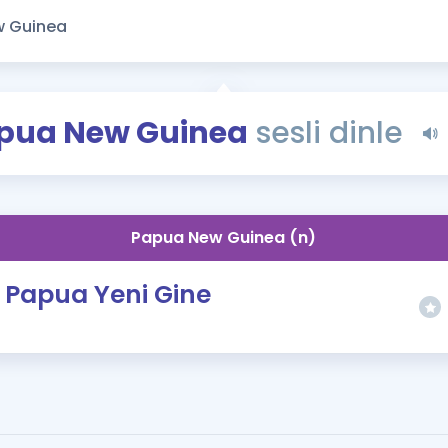
Kampanyalar
Eğitim ve Kitaplar
Blog
YDS - YÖKDİL Tüm S
pua New Guinea
sesli dinle
İngilizce Gram
İngilizce Gramer
Papua New Guinea (n)
Papua Yeni Gine