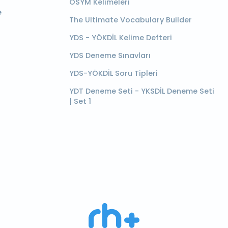
ÖSYM Kelimeleri
e
The Ultimate Vocabulary Builder
YDS - YÖKDİL Kelime Defteri
YDS Deneme Sınavları
YDS-YÖKDİL Soru Tipleri
YDT Deneme Seti - YKSDİL Deneme Seti
| Set 1