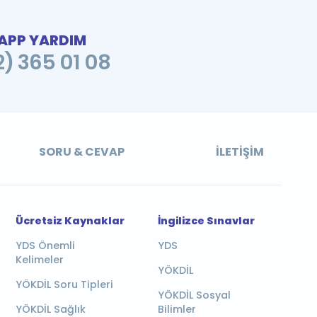
PP YARDIM
2) 365 01 08
SORU & CEVAP
İLETIŞIM
Ücretsiz Kaynaklar
İngilizce Sınavlar
YDS Önemli
YDS
Kelimeler
YÖKDİL
YÖKDİL Soru Tipleri
YÖKDİL Sosyal
YÖKDİL Sağlık
Bilimler