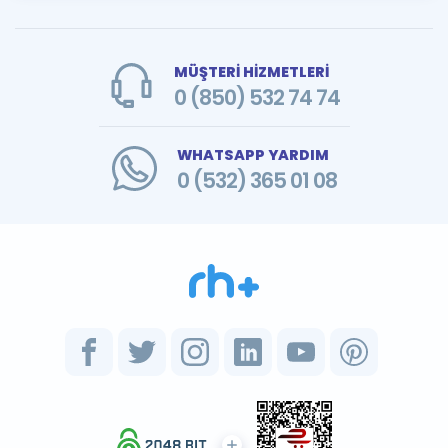
MÜŞTERİ HİZMETLERİ
0 (850) 532 74 74
WHATSAPP YARDIM
0 (532) 365 01 08