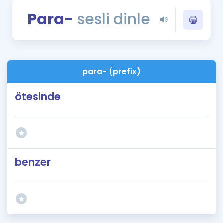
Puan Hesaplama
Para-
sesli dinle
Rehberlik Aracı
ÖSYM Sınav Takvimi
para- (prefix)
Kampanyalar
ötesinde
Blog
İngilizce Gramer
benzer