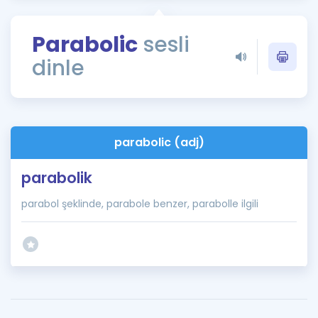
Puan Hesaplama
Parabolic
sesli
Rehberlik Aracı
dinle
ÖSYM Sınav Takvimi
Kampanyalar
Blog
parabolic (adj)
İngilizce Gramer
parabolik
parabol şeklinde, parabole benzer, parabolle ilgili