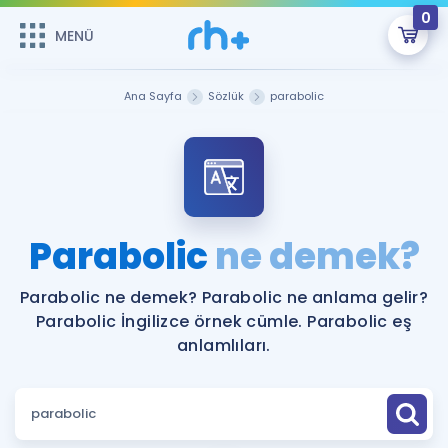
0
MENÜ
MENÜ
Üye Girişi
Ana Sayfa
Sözlük
parabolic
Online Dersler
Sepetin Şu An Boş.
Çalışma Paketleri
Remzi Hoca ile seni sınava hazırlayacak onlarca eğitim seni
bekliyor!
Kitaplar ve Kaynaklar
GİRİŞ YAP
Parabolic
ne demek?
Katılımcı Görüşleri
Şifremi Hatırlamıyorum
Parabolic ne demek? Parabolic ne anlama gelir?
Parabolic İngilizce örnek cümle. Parabolic eş
ÜYE DEĞİLİM
Faydalı Araçlar
anlamlıları.
Ücretsiz Kaynaklar
Blog
İngilizce Gramer
Hakkımızda
Kariyer
Sözlük
Soru & Cevap
İletişim