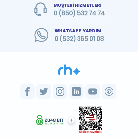
MÜŞTERİ HİZMETLERİ
0 (850) 532 74 74
WHATSAPP YARDIM
0 (532) 365 01 08