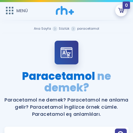
0
MENÜ
MENÜ
Üye Girişi
Ana Sayfa
Sözlük
paracetamol
Online Dersler
Sepetin Şu An Boş.
Çalışma Paketleri
Remzi Hoca ile seni sınava hazırlayacak onlarca eğitim seni
bekliyor!
Kitaplar ve Kaynaklar
GİRİŞ YAP
Paracetamol
ne
Katılımcı Görüşleri
demek?
Şifremi Hatırlamıyorum
ÜYE DEĞİLİM
Faydalı Araçlar
Paracetamol ne demek? Paracetamol ne anlama
gelir? Paracetamol İngilizce örnek cümle.
Ücretsiz Kaynaklar
Blog
İngilizce Gramer
Paracetamol eş anlamlıları.
Hakkımızda
Kariyer
Sözlük
Soru & Cevap
İletişim