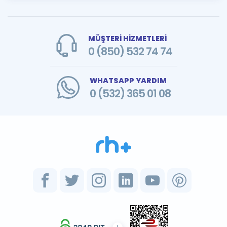
MÜŞTERİ HİZMETLERİ
0 (850) 532 74 74
WHATSAPP YARDIM
0 (532) 365 01 08