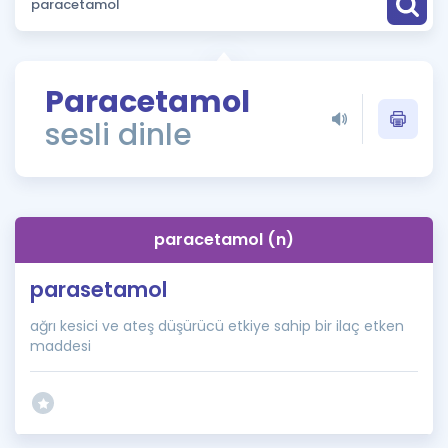
Puan Hesaplama
Rehberlik Aracı
Paracetamol
ÖSYM Sınav Takvimi
sesli dinle
Kampanyalar
Blog
paracetamol (n)
İngilizce Gramer
parasetamol
ağrı kesici ve ateş düşürücü etkiye sahip bir ilaç etken
maddesi