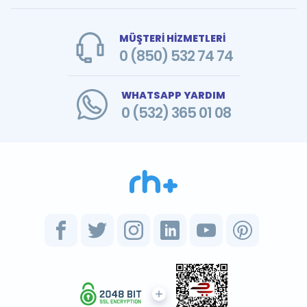
MÜŞTERİ HİZMETLERİ
0 (850) 532 74 74
WHATSAPP YARDIM
0 (532) 365 01 08