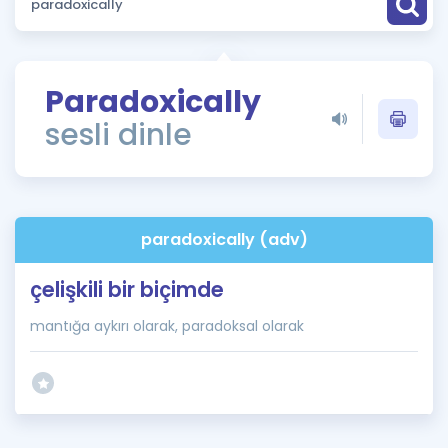
Puan Hesaplama
Rehberlik Aracı
Paradoxically
ÖSYM Sınav Takvimi
sesli dinle
Kampanyalar
Blog
paradoxically (adv)
İngilizce Gramer
çelişkili bir biçimde
mantığa aykırı olarak, paradoksal olarak