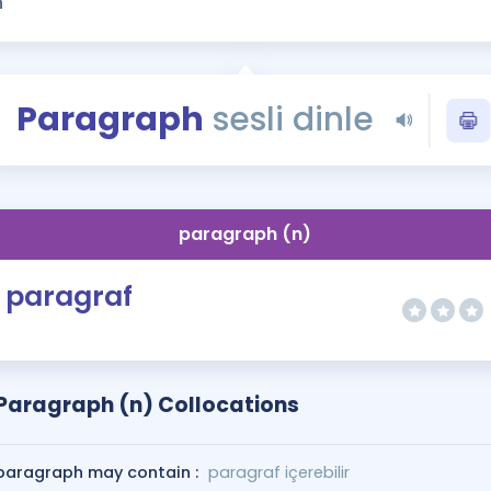
Kampanyalar
Eğitim ve Kitaplar
Blog
Paragraph
sesli dinle
YDS - YÖKDİL Tüm S
İngilizce Gram
İngilizce Gramer
paragraph (n)
paragraf
Paragraph (n) Collocations
paragraph may contain :
paragraf içerebilir