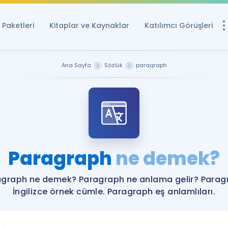
Paketleri
Kitaplar ve Kaynaklar
Katılımcı Görüşleri
Ücretsiz Kayna
Ana Sayfa
Sözlük
paragraph
YDS ve YÖKDİL içi
Sözlük
İngilizce Sınavları
Puan Hesapla
Paragraph
ne demek?
YDS ve YÖKDİL P
Remz
Rehberlik Aracı
agraph ne demek? Paragraph ne anlama gelir? Parag
YDS ve YÖKDİL'e H
İngilizce örnek cümle. Paragraph eş anlamlıları.
ÖSYM Sınav Ta
Tüm ÖSYM Sınavl