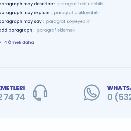
paragraph may describe :
paragraf tarif edebilir
paragraph may explain :
paragraf açıklayabilir
paragraph may say :
paragraf söyleyebilir
add paragraph :
paragraf eklemek
4 Örnek daha
ZMETLERİ
WHATSA
 74 74
0 (53