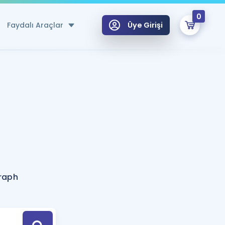
0
Faydalı Araçlar
Üye Girişi
klar
n Ücretsiz Kaynaklar
 için Özel Sözlük
Sepetin Şu An Boş.
ma
uan Hesaplama Aracı
i Hoca ile seni sınava hazırlayacak onlarca eğitim seni bekliyor!
Şifremi Hatırlamıyorum
GİRİŞ YAP
raph
azırlananlar için Öneriler
kvimi
ÜYE DEĞİLİM
arı Tek Takvimde