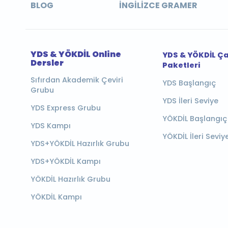
BLOG
İNGILIZCE GRAMER
YDS & YÖKDİL Online
YDS & YÖKDİL Ç
Dersler
Paketleri
Sıfırdan Akademik Çeviri
YDS Başlangıç
Grubu
YDS İleri Seviye
YDS Express Grubu
YÖKDİL Başlangıç
YDS Kampı
YÖKDİL İleri Seviy
YDS+YÖKDİL Hazırlık Grubu
YDS+YÖKDİL Kampı
YÖKDİL Hazırlık Grubu
YÖKDİL Kampı