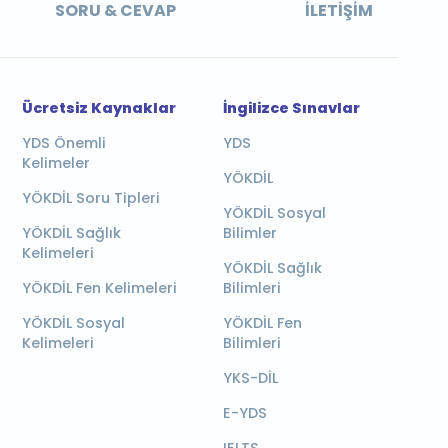
SORU & CEVAP
İLETIŞIM
Ücretsiz Kaynaklar
İngilizce Sınavlar
YDS Önemli
YDS
Kelimeler
YÖKDİL
YÖKDİL Soru Tipleri
YÖKDİL Sosyal
YÖKDİL Sağlık
Bilimler
Kelimeleri
YÖKDİL Sağlık
YÖKDİL Fen Kelimeleri
Bilimleri
YÖKDİL Sosyal
YÖKDİL Fen
Kelimeleri
Bilimleri
YKS-DİL
E-YDS
IELTS