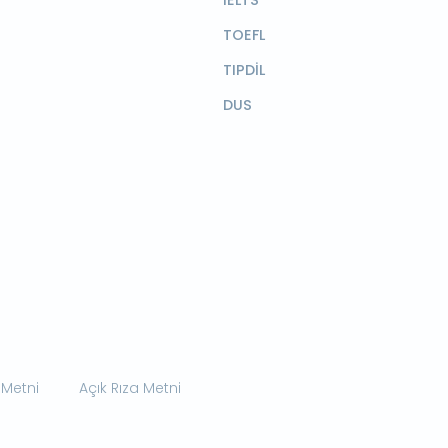
TOEFL
TIPDİL
DUS
 Metni
Açık Rıza Metni