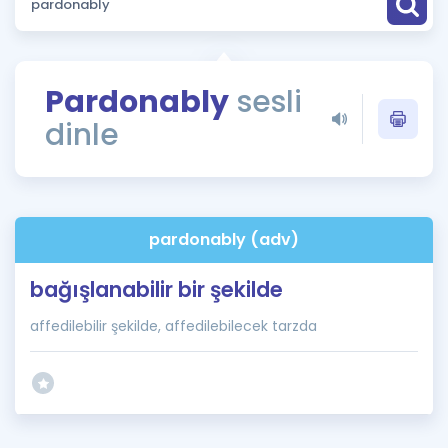
Puan Hesaplama
Rehberlik Aracı
Pardonably
sesli
ÖSYM Sınav Takvimi
dinle
Kampanyalar
Blog
pardonably (adv)
İngilizce Gramer
bağışlanabilir bir şekilde
affedilebilir şekilde, affedilebilecek tarzda