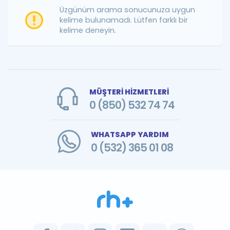
Puan Hesaplama
Üzgünüm arama sonucunuza uygun
kelime bulunamadı. Lütfen farklı bir
kelime deneyin.
Rehberlik Aracı
ÖSYM Sınav Takvimi
Kampanyalar
MÜŞTERİ HİZMETLERİ
Blog
0 (850) 532 74 74
İngilizce Gramer
WHATSAPP YARDIM
0 (532) 365 01 08