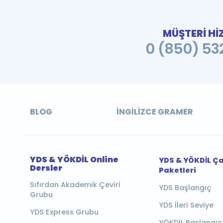
MÜŞTERİ Hİ
0 (850) 532
BLOG
İNGILIZCE GRAMER
YDS & YÖKDİL Online
YDS & YÖKDİL Ç
Dersler
Paketleri
Sıfırdan Akademik Çeviri
YDS Başlangıç
Grubu
YDS İleri Seviye
YDS Express Grubu
YÖKDİL Başlangıç