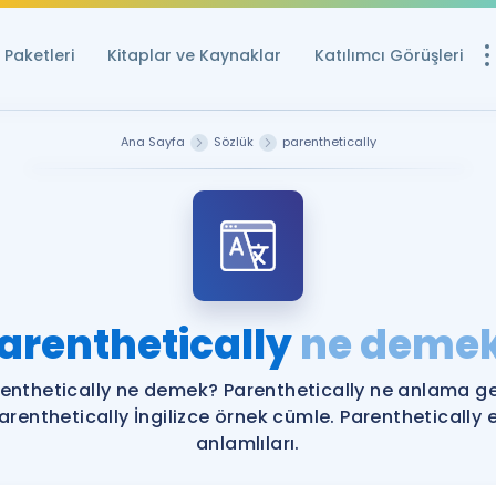
Paketleri
Kitaplar ve Kaynaklar
Katılımcı Görüşleri
Ücretsiz Kayna
Ana Sayfa
Sözlük
parenthetically
YDS ve YÖKDİL içi
Sözlük
İngilizce Sınavları
Puan Hesapla
arenthetically
ne deme
YDS ve YÖKDİL P
Remz
Rehberlik Aracı
enthetically ne demek? Parenthetically ne anlama ge
YDS ve YÖKDİL'e H
arenthetically İngilizce örnek cümle. Parenthetically 
anlamlıları.
ÖSYM Sınav Ta
Tüm ÖSYM Sınavl