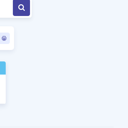
a Özel Fırsatlar
ınavlarla İlgili Haberler
er
 ve Konu Anlatımı