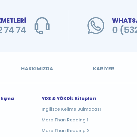
ZMETLERİ
WHATSA
 74 74
0 (53
HAKKIMIZDA
KARIYER
alışma
YDS & YÖKDİL Kitapları
İngilizce Kelime Bulmacası
More Than Reading 1
More Than Reading 2