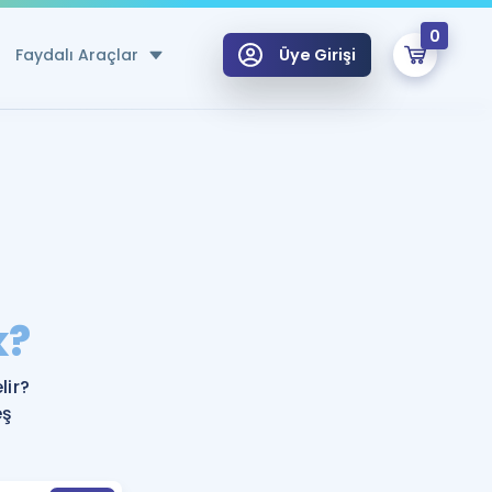
0
Faydalı Araçlar
Üye Girişi
klar
n Ücretsiz Kaynaklar
 için Özel Sözlük
Sepetin Şu An Boş.
ma
k?
uan Hesaplama Aracı
i Hoca ile seni sınava hazırlayacak onlarca eğitim seni bekliyor!
Şifremi Hatırlamıyorum
GİRİŞ YAP
lir?
azırlananlar için Öneriler
eş
kvimi
ÜYE DEĞİLİM
arı Tek Takvimde