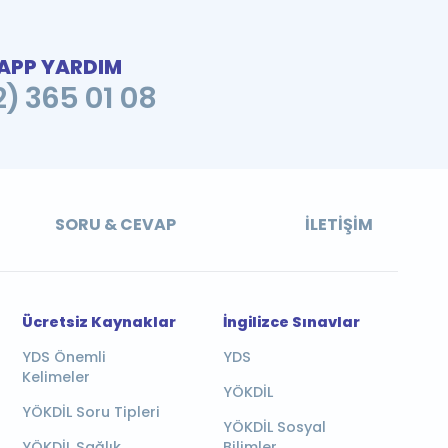
PP YARDIM
2) 365 01 08
SORU & CEVAP
İLETIŞIM
Ücretsiz Kaynaklar
İngilizce Sınavlar
YDS Önemli
YDS
Kelimeler
YÖKDİL
YÖKDİL Soru Tipleri
YÖKDİL Sosyal
YÖKDİL Sağlık
Bilimler