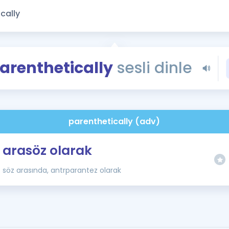
Kampanyalar
Eğitim ve Kitaplar
Blog
YDS - YÖKDİL Tüm S
arenthetically
sesli dinle
İngilizce Gram
İngilizce Gramer
parenthetically (adv)
arasöz olarak
söz arasında, antrparantez olarak