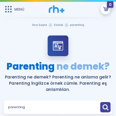
0
MENÜ
MENÜ
Üye Girişi
Ana Sayfa
Sözlük
parenting
Online Dersler
Sepetin Şu An Boş.
Çalışma Paketleri
Remzi Hoca ile seni sınava hazırlayacak onlarca eğitim seni
bekliyor!
Kitaplar ve Kaynaklar
GİRİŞ YAP
Parenting
ne demek?
Katılımcı Görüşleri
Şifremi Hatırlamıyorum
Parenting ne demek? Parenting ne anlama gelir?
Parenting İngilizce örnek cümle. Parenting eş
ÜYE DEĞİLİM
Faydalı Araçlar
anlamlıları.
Ücretsiz Kaynaklar
Blog
İngilizce Gramer
Hakkımızda
Kariyer
Sözlük
Soru & Cevap
İletişim