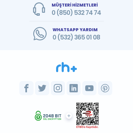
MÜŞTERİ HİZMETLERİ
0 (850) 532 74 74
WHATSAPP YARDIM
0 (532) 365 01 08