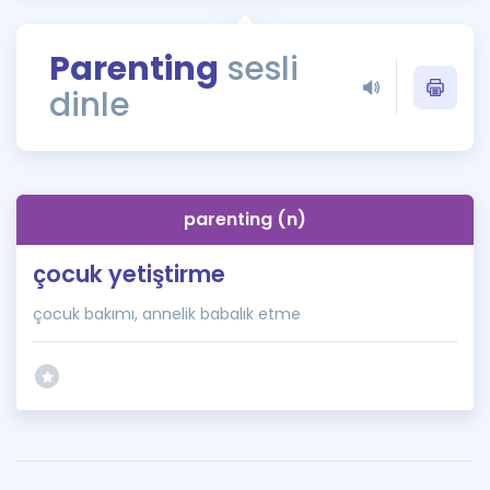
Puan Hesaplama
Parenting
sesli
Rehberlik Aracı
dinle
ÖSYM Sınav Takvimi
Kampanyalar
Blog
parenting (n)
İngilizce Gramer
çocuk yetiştirme
çocuk bakımı, annelik babalık etme