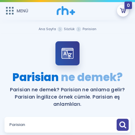
0
MENÜ
MENÜ
Üye Girişi
Ana Sayfa
Sözlük
Parisian
Online Dersler
Sepetin Şu An Boş.
Çalışma Paketleri
Remzi Hoca ile seni sınava hazırlayacak onlarca eğitim seni
bekliyor!
Kitaplar ve Kaynaklar
GİRİŞ YAP
Parisian
ne demek?
Katılımcı Görüşleri
Şifremi Hatırlamıyorum
Parisian ne demek? Parisian ne anlama gelir?
Parisian İngilizce örnek cümle. Parisian eş
ÜYE DEĞİLİM
Faydalı Araçlar
anlamlıları.
Ücretsiz Kaynaklar
Blog
İngilizce Gramer
Hakkımızda
Kariyer
Sözlük
Soru & Cevap
İletişim