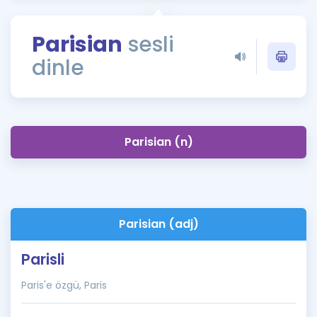
Puan Hesaplama
Parisian
sesli
Rehberlik Aracı
dinle
ÖSYM Sınav Takvimi
Kampanyalar
Blog
Parisian (n)
İngilizce Gramer
Parisian (adj)
Parisli
Paris'e özgü, Paris