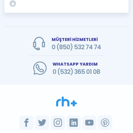
MÜŞTERİ HİZMETLERİ
0 (850) 532 74 74
WHATSAPP YARDIM
0 (532) 365 01 08