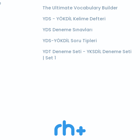
e
The Ultimate Vocabulary Builder
YDS - YÖKDİL Kelime Defteri
YDS Deneme Sınavları
YDS-YÖKDİL Soru Tipleri
YDT Deneme Seti - YKSDİL Deneme Seti
| Set 1