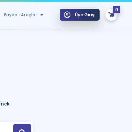
0
Faydalı Araçlar
Üye Girişi
klar
n Ücretsiz Kaynaklar
 için Özel Sözlük
Sepetin Şu An Boş.
ma
uan Hesaplama Aracı
i Hoca ile seni sınava hazırlayacak onlarca eğitim seni bekliyor!
Şifremi Hatırlamıyorum
GİRİŞ YAP
rnek
azırlananlar için Öneriler
kvimi
ÜYE DEĞİLİM
arı Tek Takvimde