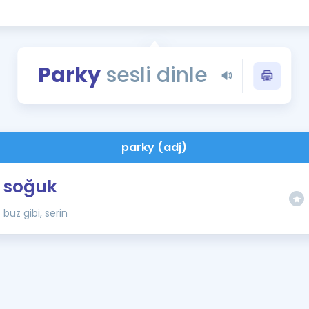
Kampanyalar
Eğitim ve Kitaplar
Blog
Parky
sesli dinle
YDS - YÖKDİL Tüm S
İngilizce Gram
İngilizce Gramer
parky (adj)
soğuk
buz gibi, serin