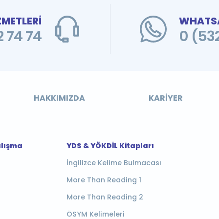
ZMETLERİ
WHATSA
 74 74
0 (53
HAKKIMIZDA
KARIYER
alışma
YDS & YÖKDİL Kitapları
İngilizce Kelime Bulmacası
More Than Reading 1
More Than Reading 2
ÖSYM Kelimeleri