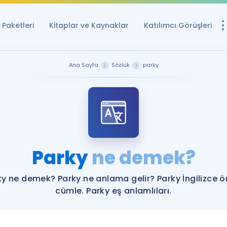
Paketleri
Kitaplar ve Kaynaklar
Katılımcı Görüşleri
Ücretsiz Kayna
Ana Sayfa
Sözlük
parky
YDS ve YÖKDİL içi
Sözlük
İngilizce Sınavları
Puan Hesapla
Parky
ne demek?
YDS ve YÖKDİL P
Remz
Rehberlik Aracı
ky ne demek? Parky ne anlama gelir? Parky İngilizce ö
YDS ve YÖKDİL'e H
cümle. Parky eş anlamlıları.
ÖSYM Sınav Ta
Tüm ÖSYM Sınavl