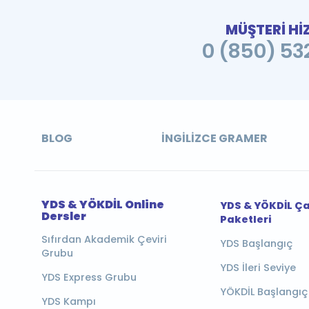
MÜŞTERİ Hİ
0 (850) 532
BLOG
İNGILIZCE GRAMER
YDS & YÖKDİL Online
YDS & YÖKDİL Ç
Dersler
Paketleri
Sıfırdan Akademik Çeviri
YDS Başlangıç
Grubu
YDS İleri Seviye
YDS Express Grubu
YÖKDİL Başlangıç
YDS Kampı