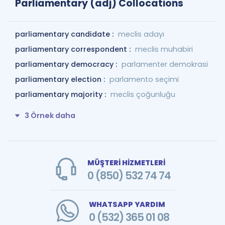
Parliamentary (adj) Collocations
parliamentary candidate :
meclis adayı
parliamentary correspondent :
meclis muhabiri
parliamentary democracy :
parlamenter demokrasi
parliamentary election :
parlamento seçimi
parliamentary majority :
meclis çoğunluğu
3 Örnek daha
MÜŞTERİ HİZMETLERİ
0 (850) 532 74 74
WHATSAPP YARDIM
0 (532) 365 01 08