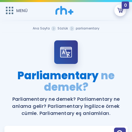
0
MENÜ
MENÜ
Üye Girişi
Ana Sayfa
Sözlük
parliamentary
Online Dersler
Sepetin Şu An Boş.
Çalışma Paketleri
Remzi Hoca ile seni sınava hazırlayacak onlarca eğitim seni
bekliyor!
Kitaplar ve Kaynaklar
GİRİŞ YAP
Parliamentary
ne
Katılımcı Görüşleri
demek?
Şifremi Hatırlamıyorum
ÜYE DEĞİLİM
Faydalı Araçlar
Parliamentary ne demek? Parliamentary ne
anlama gelir? Parliamentary İngilizce örnek
Ücretsiz Kaynaklar
Blog
İngilizce Gramer
cümle. Parliamentary eş anlamlıları.
Hakkımızda
Kariyer
Sözlük
Soru & Cevap
İletişim