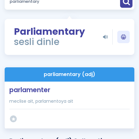
Puan Hesaplama
Rehberlik Aracı
Parliamentary
ÖSYM Sınav Takvimi
sesli dinle
Kampanyalar
Blog
parliamentary (adj)
İngilizce Gramer
parlamenter
meclise ait, parlamentoya ait