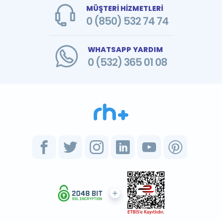
MÜŞTERİ HİZMETLERİ
0 (850) 532 74 74
WHATSAPP YARDIM
0 (532) 365 01 08