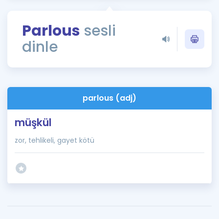
Puan Hesaplama
Parlous
sesli
Rehberlik Aracı
dinle
ÖSYM Sınav Takvimi
Kampanyalar
Blog
parlous (adj)
İngilizce Gramer
müşkül
zor, tehlikeli, gayet kötü