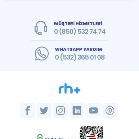
MÜŞTERİ HİZMETLERİ
0 (850) 532 74 74
WHATSAPP YARDIM
0 (532) 365 01 08