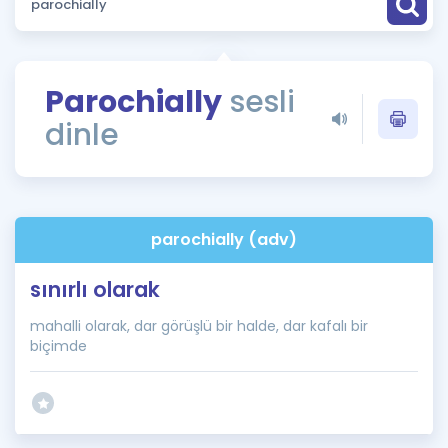
Puan Hesaplama
Rehberlik Aracı
Parochially
sesli
ÖSYM Sınav Takvimi
dinle
Kampanyalar
Blog
parochially (adv)
İngilizce Gramer
sınırlı olarak
mahalli olarak, dar görüşlü bir halde, dar kafalı bir
biçimde