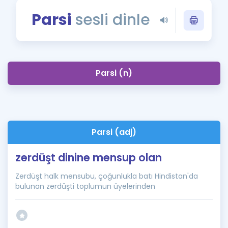
Puan Hesaplama
Parsi
sesli dinle
Rehberlik Aracı
ÖSYM Sınav Takvimi
Parsi (n)
Kampanyalar
Blog
İngilizce Gramer
Parsi (adj)
zerdüşt dinine mensup olan
Zerdüşt halk mensubu, çoğunlukla batı Hindistan'da
bulunan zerdüşti toplumun üyelerinden