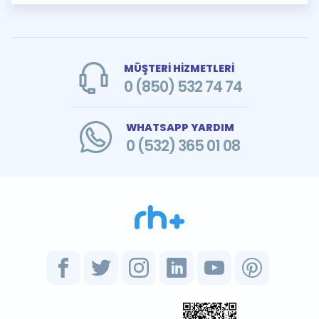
MÜŞTERİ HİZMETLERİ
0 (850) 532 74 74
WHATSAPP YARDIM
0 (532) 365 01 08