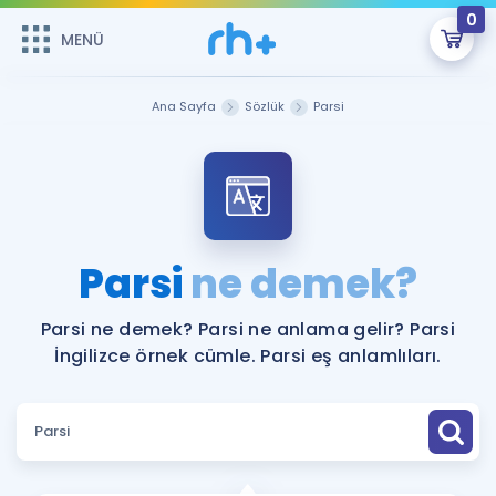
0
MENÜ
MENÜ
Üye Girişi
Ana Sayfa
Sözlük
Parsi
Online Dersler
Sepetin Şu An Boş.
Çalışma Paketleri
Remzi Hoca ile seni sınava hazırlayacak onlarca eğitim seni
bekliyor!
Kitaplar ve Kaynaklar
GİRİŞ YAP
Parsi
ne demek?
Katılımcı Görüşleri
Şifremi Hatırlamıyorum
Parsi ne demek? Parsi ne anlama gelir? Parsi
İngilizce örnek cümle. Parsi eş anlamlıları.
ÜYE DEĞİLİM
Faydalı Araçlar
Ücretsiz Kaynaklar
Blog
İngilizce Gramer
Hakkımızda
Kariyer
Sözlük
Soru & Cevap
İletişim