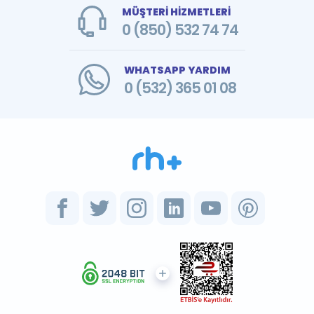
MÜŞTERİ HİZMETLERİ
0 (850) 532 74 74
WHATSAPP YARDIM
0 (532) 365 01 08