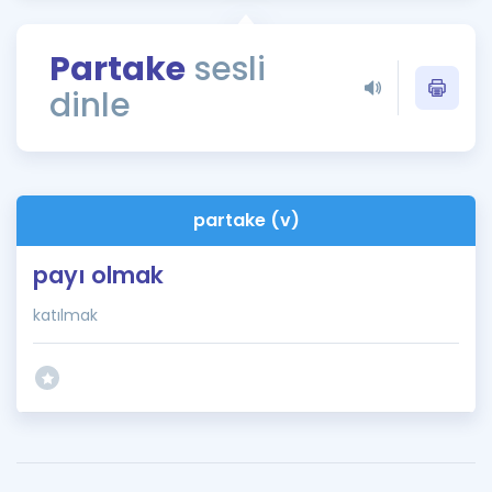
Puan Hesaplama
Partake
sesli
Rehberlik Aracı
dinle
ÖSYM Sınav Takvimi
Kampanyalar
Blog
partake (v)
İngilizce Gramer
payı olmak
katılmak