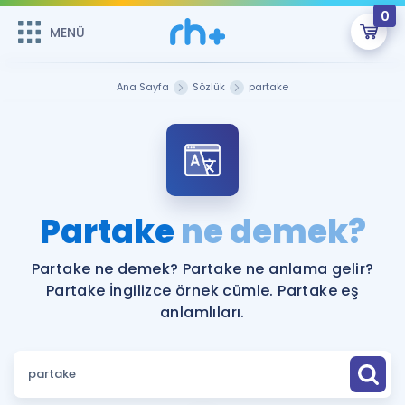
0
MENÜ
MENÜ
Üye Girişi
Ana Sayfa
Sözlük
partake
Online Dersler
Sepetin Şu An Boş.
Çalışma Paketleri
Remzi Hoca ile seni sınava hazırlayacak onlarca eğitim seni
bekliyor!
Kitaplar ve Kaynaklar
GİRİŞ YAP
Partake
ne demek?
Katılımcı Görüşleri
Şifremi Hatırlamıyorum
Partake ne demek? Partake ne anlama gelir?
Partake İngilizce örnek cümle. Partake eş
ÜYE DEĞİLİM
Faydalı Araçlar
anlamlıları.
Ücretsiz Kaynaklar
Blog
İngilizce Gramer
Hakkımızda
Kariyer
Sözlük
Soru & Cevap
İletişim