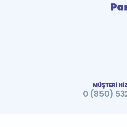
Par
MÜŞTERİ Hİ
0 (850) 532