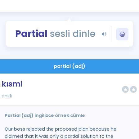
Kampanyalar
Eğitim ve Kitaplar
Blog
Partial
sesli dinle
YDS - YÖKDİL Tüm S
İngilizce Gram
İngilizce Gramer
partial (adj)
kısmi
sınırlı
Partial (adj) ingilizce örnek cümle
Our boss rejected the proposed plan because he
claimed that it was only a partial solution to the