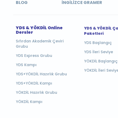
BLOG
İNGILIZCE GRAMER
YDS & YÖKDİL Online
YDS & YÖKDİL Ç
Dersler
Paketleri
Sıfırdan Akademik Çeviri
YDS Başlangıç
Grubu
YDS İleri Seviye
YDS Express Grubu
YÖKDİL Başlangıç
YDS Kampı
YÖKDİL İleri Seviy
YDS+YÖKDİL Hazırlık Grubu
YDS+YÖKDİL Kampı
YÖKDİL Hazırlık Grubu
YÖKDİL Kampı