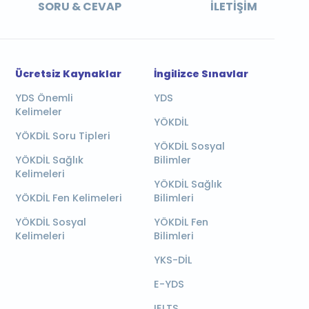
SORU & CEVAP
İLETIŞIM
Ücretsiz Kaynaklar
İngilizce Sınavlar
YDS Önemli
YDS
Kelimeler
YÖKDİL
YÖKDİL Soru Tipleri
YÖKDİL Sosyal
YÖKDİL Sağlık
Bilimler
Kelimeleri
YÖKDİL Sağlık
YÖKDİL Fen Kelimeleri
Bilimleri
YÖKDİL Sosyal
YÖKDİL Fen
Kelimeleri
Bilimleri
YKS-DİL
E-YDS
IELTS