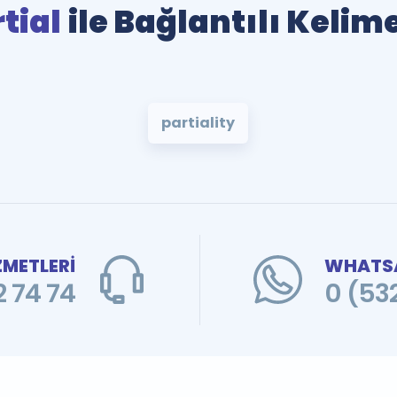
tial
ile Bağlantılı Kelim
partiality
ZMETLERİ
WHATSA
 74 74
0 (53