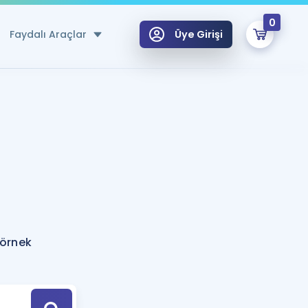
0
Faydalı Araçlar
Üye Girişi
klar
n Ücretsiz Kaynaklar
 için Özel Sözlük
Sepetin Şu An Boş.
ma
uan Hesaplama Aracı
i Hoca ile seni sınava hazırlayacak onlarca eğitim seni bekliyor!
Şifremi Hatırlamıyorum
GİRİŞ YAP
 örnek
azırlananlar için Öneriler
kvimi
ÜYE DEĞİLİM
arı Tek Takvimde