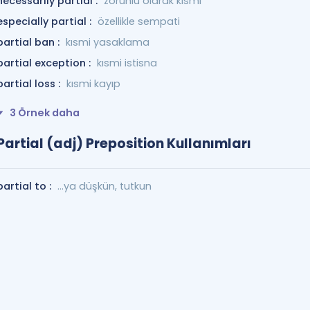
necessarily partial :
zorunlu olarak kısmi
especially partial :
özellikle sempati
partial ban :
kısmi yasaklama
partial exception :
kısmi istisna
partial loss :
kısmi kayıp
3 Örnek daha
Partial (adj) Preposition Kullanımları
partial to :
...ya düşkün, tutkun