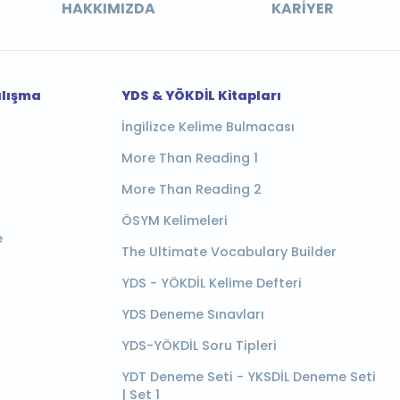
HAKKIMIZDA
KARIYER
alışma
YDS & YÖKDİL Kitapları
İngilizce Kelime Bulmacası
More Than Reading 1
More Than Reading 2
ÖSYM Kelimeleri
e
The Ultimate Vocabulary Builder
YDS - YÖKDİL Kelime Defteri
YDS Deneme Sınavları
YDS-YÖKDİL Soru Tipleri
YDT Deneme Seti - YKSDİL Deneme Seti
| Set 1