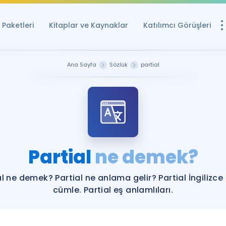
Paketleri
Kitaplar ve Kaynaklar
Katılımcı Görüşleri
Ücretsiz Kayna
Ana Sayfa
Sözlük
partial
YDS ve YÖKDİL içi
Sözlük
İngilizce Sınavları
Puan Hesapla
Partial
ne demek?
YDS ve YÖKDİL P
Remz
Rehberlik Aracı
al ne demek? Partial ne anlama gelir? Partial İngilizce
YDS ve YÖKDİL'e H
cümle. Partial eş anlamlıları.
ÖSYM Sınav Ta
Tüm ÖSYM Sınavl