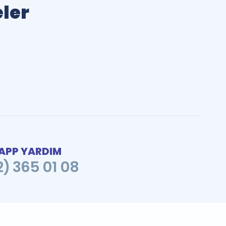
eler
PP YARDIM
2) 365 01 08