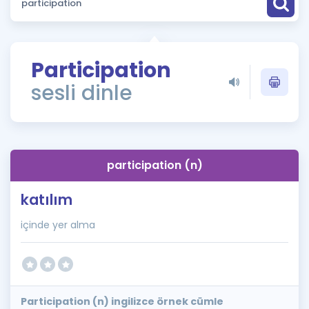
Puan Hesaplama
Rehberlik Aracı
Participation
ÖSYM Sınav Takvimi
sesli dinle
Kampanyalar
Blog
participation (n)
İngilizce Gramer
katılım
içinde yer alma
Participation (n) ingilizce örnek cümle