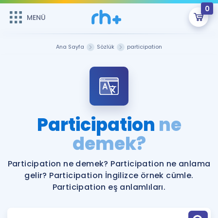
0
MENÜ
MENÜ
Üye Girişi
Ana Sayfa
Sözlük
participation
Online Dersler
Sepetin Şu An Boş.
Çalışma Paketleri
Remzi Hoca ile seni sınava hazırlayacak onlarca eğitim seni
bekliyor!
Kitaplar ve Kaynaklar
GİRİŞ YAP
Participation
ne
Katılımcı Görüşleri
demek?
Şifremi Hatırlamıyorum
ÜYE DEĞİLİM
Faydalı Araçlar
Participation ne demek? Participation ne anlama
gelir? Participation İngilizce örnek cümle.
Ücretsiz Kaynaklar
Blog
İngilizce Gramer
Participation eş anlamlıları.
Hakkımızda
Kariyer
Sözlük
Soru & Cevap
İletişim