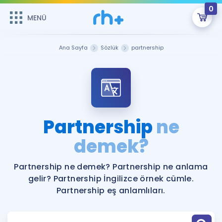
0
MENÜ
MENÜ
Üye Girişi
Ana Sayfa
Sözlük
partnership
Online Dersler
Sepetin Şu An Boş.
Çalışma Paketleri
Remzi Hoca ile seni sınava hazırlayacak onlarca eğitim seni
bekliyor!
Kitaplar ve Kaynaklar
GİRİŞ YAP
Partnership
ne
Katılımcı Görüşleri
demek?
Şifremi Hatırlamıyorum
ÜYE DEĞİLİM
Faydalı Araçlar
Partnership ne demek? Partnership ne anlama
gelir? Partnership İngilizce örnek cümle.
Ücretsiz Kaynaklar
Blog
İngilizce Gramer
Partnership eş anlamlıları.
Hakkımızda
Kariyer
Sözlük
Soru & Cevap
İletişim