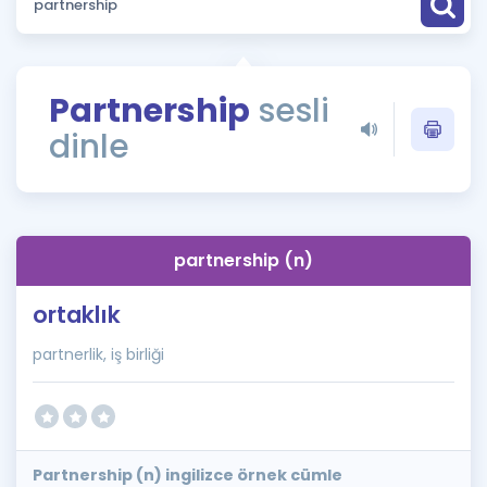
Puan Hesaplama
Rehberlik Aracı
Partnership
sesli
ÖSYM Sınav Takvimi
dinle
Kampanyalar
Blog
partnership (n)
İngilizce Gramer
ortaklık
partnerlik, iş birliği
Partnership (n) ingilizce örnek cümle