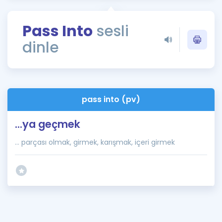
Puan Hesaplama
Pass Into
sesli
Rehberlik Aracı
dinle
ÖSYM Sınav Takvimi
Kampanyalar
Blog
pass into (pv)
İngilizce Gramer
...ya geçmek
... parçası olmak, girmek, karışmak, içeri girmek