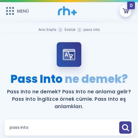
0
MENÜ
MENÜ
Üye Girişi
Ana Sayfa
Sözlük
pass into
Online Dersler
Sepetin Şu An Boş.
Çalışma Paketleri
Remzi Hoca ile seni sınava hazırlayacak onlarca eğitim seni
bekliyor!
Kitaplar ve Kaynaklar
GİRİŞ YAP
Pass Into
ne demek?
Katılımcı Görüşleri
Şifremi Hatırlamıyorum
Pass Into ne demek? Pass Into ne anlama gelir?
Pass Into İngilizce örnek cümle. Pass Into eş
ÜYE DEĞİLİM
Faydalı Araçlar
anlamlıları.
Ücretsiz Kaynaklar
Blog
İngilizce Gramer
Hakkımızda
Kariyer
Sözlük
Soru & Cevap
İletişim