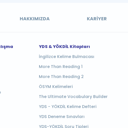
HAKKIMIZDA
KARIYER
alışma
YDS & YÖKDİL Kitapları
İngilizce Kelime Bulmacası
More Than Reading 1
More Than Reading 2
ÖSYM Kelimeleri
e
The Ultimate Vocabulary Builder
YDS - YÖKDİL Kelime Defteri
YDS Deneme Sınavları
YDS-YÖKDİL Soru Tipleri