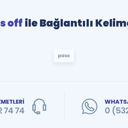
s off
ile Bağlantılı Kelim
pass
ZMETLERİ
WHATSA
 74 74
0 (53