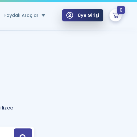
0
Faydalı Araçlar
Üye Girişi
klar
n Ücretsiz Kaynaklar
 için Özel Sözlük
Sepetin Şu An Boş.
ma
uan Hesaplama Aracı
i Hoca ile seni sınava hazırlayacak onlarca eğitim seni bekliyor!
Şifremi Hatırlamıyorum
GİRİŞ YAP
ilizce
azırlananlar için Öneriler
kvimi
ÜYE DEĞİLİM
arı Tek Takvimde