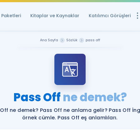
Paketleri
Kitaplar ve Kaynaklar
Katılımcı Görüşleri
Ücretsiz Kayna
Ana Sayfa
Sözlük
pass off
YDS ve YÖKDİL içi
Sözlük
İngilizce Sınavları
Puan Hesapla
Pass Off
ne demek?
YDS ve YÖKDİL P
Remz
Rehberlik Aracı
Off ne demek? Pass Off ne anlama gelir? Pass Off İng
YDS ve YÖKDİL'e H
örnek cümle. Pass Off eş anlamlıları.
ÖSYM Sınav Ta
Tüm ÖSYM Sınavl