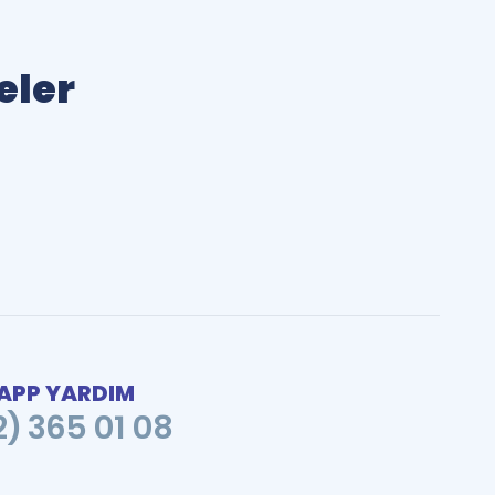
eler
PP YARDIM
2) 365 01 08