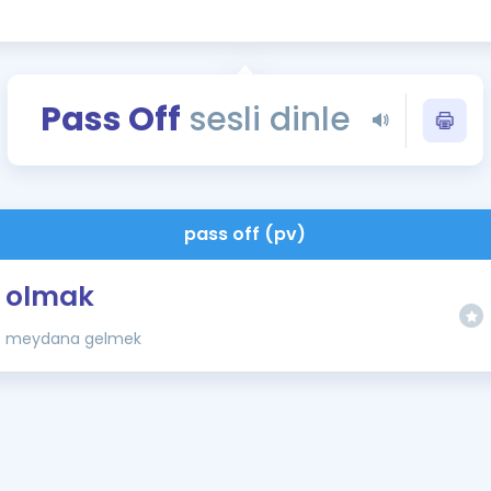
Kampanyalar
Eğitim ve Kitaplar
Blog
Pass Off
sesli dinle
YDS - YÖKDİL Tüm S
İngilizce Gram
İngilizce Gramer
pass off (pv)
olmak
meydana gelmek