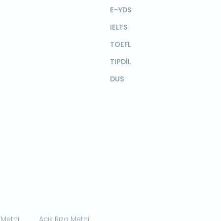
E-YDS
IELTS
TOEFL
TIPDİL
DUS
 Metni
Açık Rıza Metni