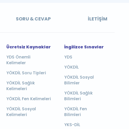
SORU & CEVAP
İLETIŞIM
Ücretsiz Kaynaklar
İngilizce Sınavlar
YDS Önemli
YDS
Kelimeler
YÖKDİL
YÖKDİL Soru Tipleri
YÖKDİL Sosyal
YÖKDİL Sağlık
Bilimler
Kelimeleri
YÖKDİL Sağlık
YÖKDİL Fen Kelimeleri
Bilimleri
YÖKDİL Sosyal
YÖKDİL Fen
Kelimeleri
Bilimleri
YKS-DİL