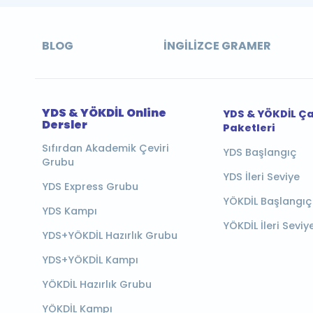
BLOG
İNGILIZCE GRAMER
YDS & YÖKDİL Online
YDS & YÖKDİL Ç
Dersler
Paketleri
Sıfırdan Akademik Çeviri
YDS Başlangıç
Grubu
YDS İleri Seviye
YDS Express Grubu
YÖKDİL Başlangıç
YDS Kampı
YÖKDİL İleri Seviy
YDS+YÖKDİL Hazırlık Grubu
YDS+YÖKDİL Kampı
YÖKDİL Hazırlık Grubu
YÖKDİL Kampı