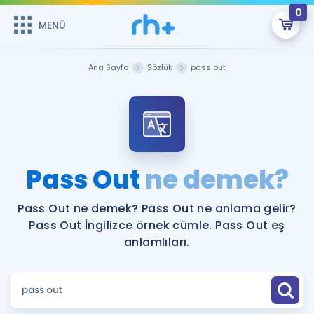
0
MENÜ
MENÜ
Üye Girişi
Ana Sayfa
Sözlük
pass out
Online Dersler
Sepetin Şu An Boş.
Çalışma Paketleri
Remzi Hoca ile seni sınava hazırlayacak onlarca eğitim seni
bekliyor!
Kitaplar ve Kaynaklar
GİRİŞ YAP
Pass Out
ne demek?
Katılımcı Görüşleri
Şifremi Hatırlamıyorum
Pass Out ne demek? Pass Out ne anlama gelir?
Pass Out İngilizce örnek cümle. Pass Out eş
ÜYE DEĞİLİM
Faydalı Araçlar
anlamlıları.
Ücretsiz Kaynaklar
Blog
İngilizce Gramer
Hakkımızda
Kariyer
Sözlük
Soru & Cevap
İletişim