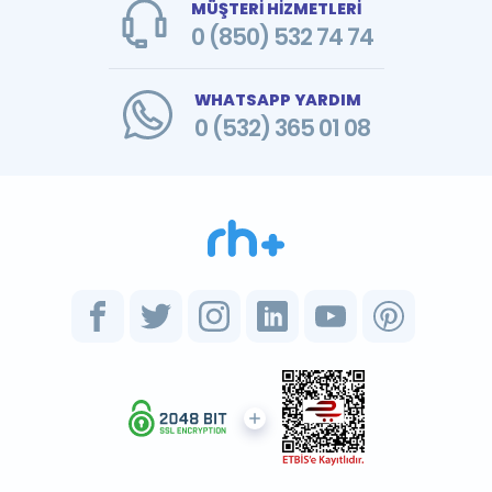
MÜŞTERİ HİZMETLERİ
0 (850) 532 74 74
WHATSAPP YARDIM
0 (532) 365 01 08