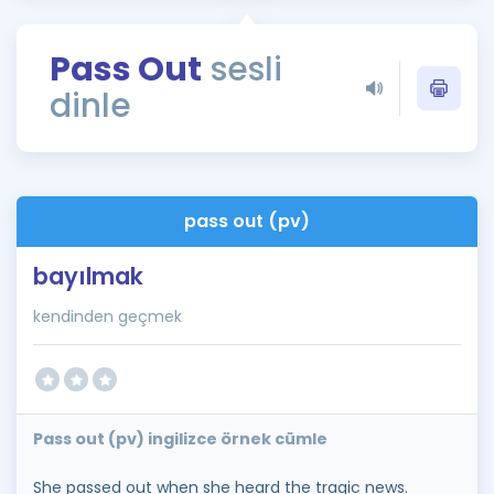
Puan Hesaplama
Pass Out
sesli
Rehberlik Aracı
dinle
ÖSYM Sınav Takvimi
Kampanyalar
Blog
pass out (pv)
İngilizce Gramer
bayılmak
kendinden geçmek
Pass out (pv) ingilizce örnek cümle
She passed out when she heard the tragic news.