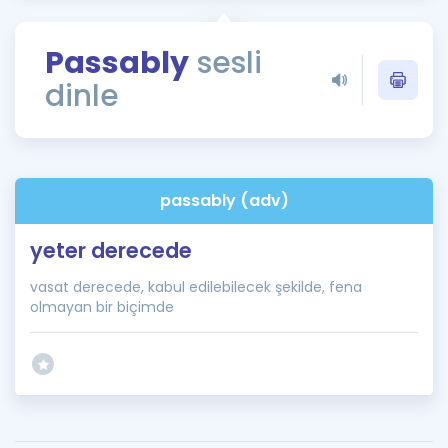
Puan Hesaplama
Passably
sesli
Rehberlik Aracı
dinle
ÖSYM Sınav Takvimi
Kampanyalar
Blog
passably (adv)
İngilizce Gramer
yeter derecede
vasat derecede, kabul edilebilecek şekilde, fena
olmayan bir biçimde