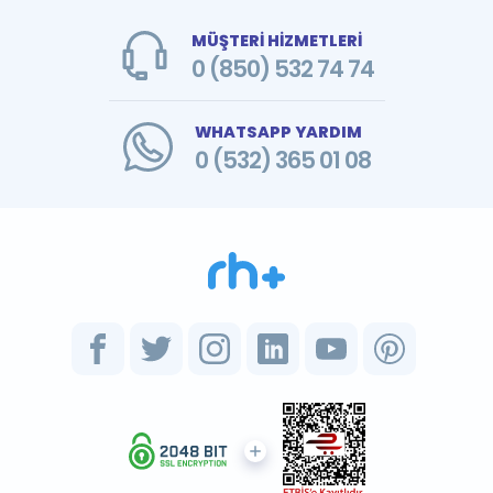
MÜŞTERİ HİZMETLERİ
0 (850) 532 74 74
WHATSAPP YARDIM
0 (532) 365 01 08