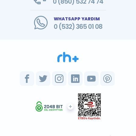
0 (850) 532 74 74
WHATSAPP YARDIM
0 (532) 365 01 08