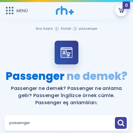
0
MENÜ
MENÜ
Üye Girişi
Ana Sayfa
Sözlük
passenger
Online Dersler
Sepetin Şu An Boş.
Çalışma Paketleri
Remzi Hoca ile seni sınava hazırlayacak onlarca eğitim seni
bekliyor!
Kitaplar ve Kaynaklar
GİRİŞ YAP
Passenger
ne demek?
Katılımcı Görüşleri
Şifremi Hatırlamıyorum
Passenger ne demek? Passenger ne anlama
gelir? Passenger İngilizce örnek cümle.
ÜYE DEĞİLİM
Faydalı Araçlar
Passenger eş anlamlıları.
Ücretsiz Kaynaklar
Blog
İngilizce Gramer
Hakkımızda
Kariyer
Sözlük
Soru & Cevap
İletişim