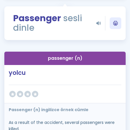
Puan Hesaplama
Passenger
sesli
Rehberlik Aracı
dinle
ÖSYM Sınav Takvimi
Kampanyalar
Blog
passenger (n)
İngilizce Gramer
yolcu
Passenger (n) ingilizce örnek cümle
As a result of the accident, several passengers were
killed.