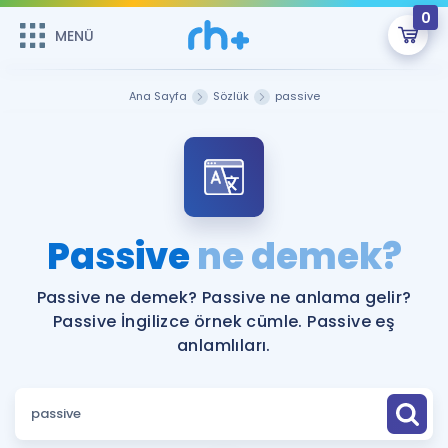
0
MENÜ
MENÜ
Üye Girişi
Ana Sayfa
Sözlük
passive
Online Dersler
Sepetin Şu An Boş.
Çalışma Paketleri
Remzi Hoca ile seni sınava hazırlayacak onlarca eğitim seni
bekliyor!
Kitaplar ve Kaynaklar
GİRİŞ YAP
Passive
ne demek?
Katılımcı Görüşleri
Şifremi Hatırlamıyorum
Passive ne demek? Passive ne anlama gelir?
Passive İngilizce örnek cümle. Passive eş
ÜYE DEĞİLİM
Faydalı Araçlar
anlamlıları.
Ücretsiz Kaynaklar
Blog
İngilizce Gramer
Hakkımızda
Kariyer
Sözlük
Soru & Cevap
İletişim