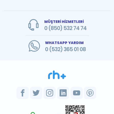
MÜŞTERİ HİZMETLERİ
0 (850) 532 74 74
WHATSAPP YARDIM
0 (532) 365 01 08