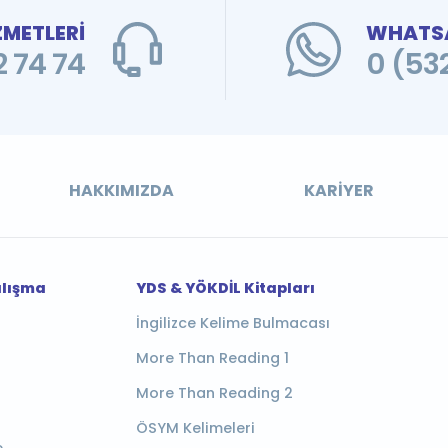
ZMETLERİ
WHATSA
 74 74
0 (53
HAKKIMIZDA
KARIYER
alışma
YDS & YÖKDİL Kitapları
İngilizce Kelime Bulmacası
More Than Reading 1
More Than Reading 2
ÖSYM Kelimeleri