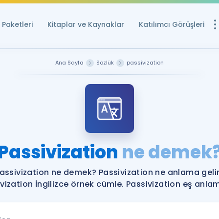
Paketleri
Kitaplar ve Kaynaklar
Katılımcı Görüşleri
Ücretsiz Kayna
Ana Sayfa
Sözlük
passivization
YDS ve YÖKDİL içi
Sözlük
İngilizce Sınavları
Puan Hesapla
Passivization
ne demek
YDS ve YÖKDİL P
Remz
Rehberlik Aracı
assivization ne demek? Passivization ne anlama geli
YDS ve YÖKDİL'e H
vization İngilizce örnek cümle. Passivization eş anlaml
ÖSYM Sınav Ta
Tüm ÖSYM Sınavl