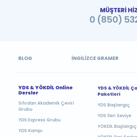
MÜŞTERİ Hİ
0 (850) 532
BLOG
İNGILIZCE GRAMER
YDS & YÖKDİL Online
YDS & YÖKDİL Ç
Dersler
Paketleri
Sıfırdan Akademik Çeviri
YDS Başlangıç
Grubu
YDS İleri Seviye
YDS Express Grubu
YÖKDİL Başlangıç
YDS Kampı