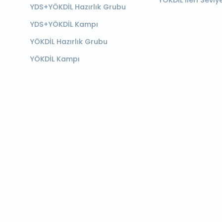
YÖKDİL İleri Seviy
YDS+YÖKDİL Hazırlık Grubu
YDS+YÖKDİL Kampı
YÖKDİL Hazırlık Grubu
YÖKDİL Kampı