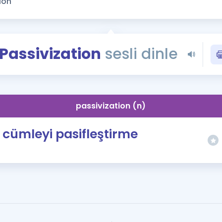
Kampanyalar
Eğitim ve Kitaplar
Blog
Passivization
sesli dinle
YDS - YÖKDİL Tüm S
İngilizce Gram
İngilizce Gramer
passivization (n)
cümleyi pasifleştirme