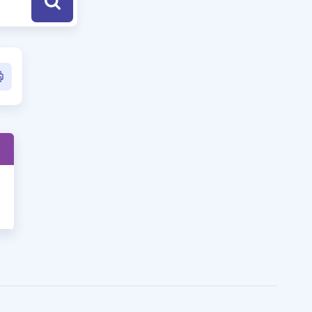
a Özel Fırsatlar
ınavlarla İlgili Haberler
er
 ve Konu Anlatımı