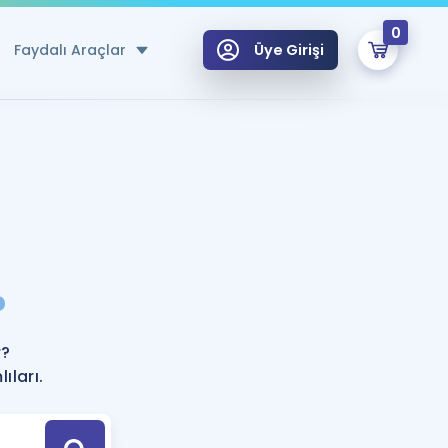
0
Faydalı Araçlar
Üye Girişi
klar
n Ücretsiz Kaynaklar
 için Özel Sözlük
Sepetin Şu An Boş.
ma
?
uan Hesaplama Aracı
i Hoca ile seni sınava hazırlayacak onlarca eğitim seni bekliyor!
Şifremi Hatırlamıyorum
GİRİŞ YAP
r?
azırlananlar için Öneriler
ıları.
kvimi
ÜYE DEĞİLİM
arı Tek Takvimde