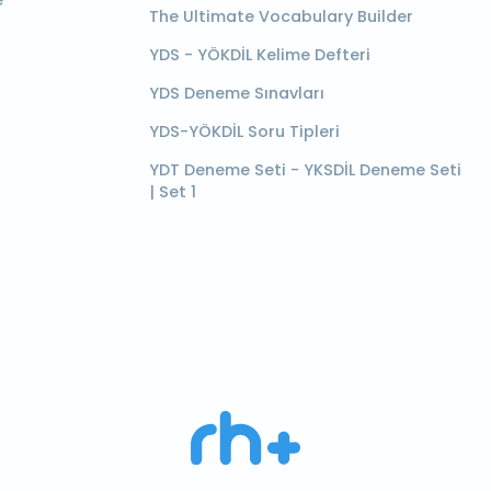
e
The Ultimate Vocabulary Builder
YDS - YÖKDİL Kelime Defteri
YDS Deneme Sınavları
YDS-YÖKDİL Soru Tipleri
YDT Deneme Seti - YKSDİL Deneme Seti
| Set 1