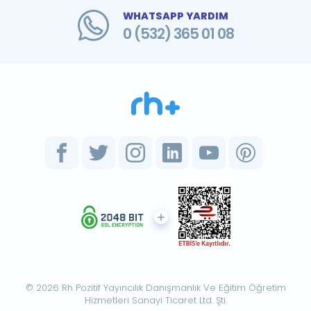
WHATSAPP YARDIM
0 (532) 365 01 08
© 2026 Rh Pozitif Yayıncılık Danışmanlık Ve Eğitim Öğretim
Hizmetleri Sanayi Ticaret Ltd. Şti.