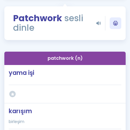
Puan Hesaplama
Patchwork
sesli
Rehberlik Aracı
dinle
ÖSYM Sınav Takvimi
Kampanyalar
Blog
patchwork (n)
İngilizce Gramer
yama işi
karışım
birleşim