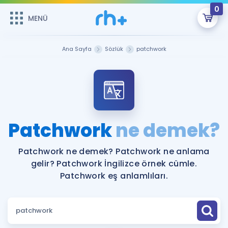
0
MENÜ
MENÜ
Üye Girişi
Ana Sayfa
Sözlük
patchwork
Online Dersler
Sepetin Şu An Boş.
Çalışma Paketleri
Remzi Hoca ile seni sınava hazırlayacak onlarca eğitim seni
bekliyor!
Kitaplar ve Kaynaklar
GİRİŞ YAP
Patchwork
ne demek?
Katılımcı Görüşleri
Şifremi Hatırlamıyorum
Patchwork ne demek? Patchwork ne anlama
gelir? Patchwork İngilizce örnek cümle.
ÜYE DEĞİLİM
Faydalı Araçlar
Patchwork eş anlamlıları.
Ücretsiz Kaynaklar
Blog
İngilizce Gramer
Hakkımızda
Kariyer
Sözlük
Soru & Cevap
İletişim