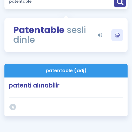
Puan Hesaplama
Rehberlik Aracı
Patentable
sesli
ÖSYM Sınav Takvimi
dinle
Kampanyalar
Blog
patentable (adj)
İngilizce Gramer
patenti alınabilir