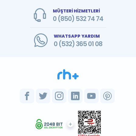
MÜŞTERİ HİZMETLERİ
0 (850) 532 74 74
WHATSAPP YARDIM
0 (532) 365 01 08