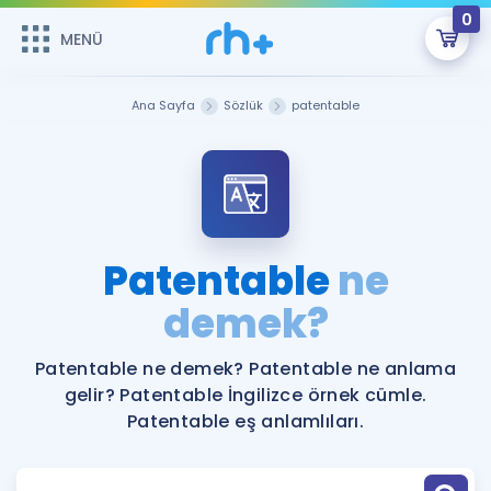
0
MENÜ
MENÜ
Üye Girişi
Ana Sayfa
Sözlük
patentable
Online Dersler
Sepetin Şu An Boş.
Çalışma Paketleri
Remzi Hoca ile seni sınava hazırlayacak onlarca eğitim seni
bekliyor!
Kitaplar ve Kaynaklar
GİRİŞ YAP
Patentable
ne
Katılımcı Görüşleri
demek?
Şifremi Hatırlamıyorum
ÜYE DEĞİLİM
Faydalı Araçlar
Patentable ne demek? Patentable ne anlama
gelir? Patentable İngilizce örnek cümle.
Ücretsiz Kaynaklar
Blog
İngilizce Gramer
Patentable eş anlamlıları.
Hakkımızda
Kariyer
Sözlük
Soru & Cevap
İletişim