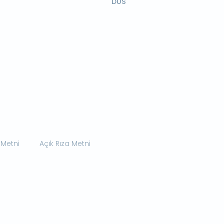
DUS
 Metni
Açık Rıza Metni