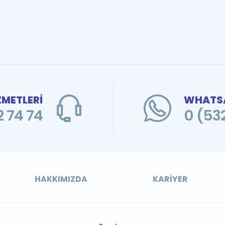
ZMETLERİ
WHATSA
 74 74
0 (53
HAKKIMIZDA
KARIYER