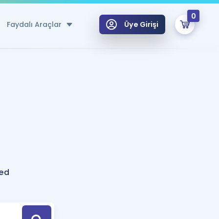
0
Faydalı Araçlar
Üye Girişi
klar
n Ücretsiz Kaynaklar
 için Özel Sözlük
Sepetin Şu An Boş.
ma
uan Hesaplama Aracı
i Hoca ile seni sınava hazırlayacak onlarca eğitim seni bekliyor!
Şifremi Hatırlamıyorum
GİRİŞ YAP
ted
azırlananlar için Öneriler
kvimi
ÜYE DEĞİLİM
arı Tek Takvimde