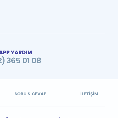
PP YARDIM
2) 365 01 08
SORU & CEVAP
İLETIŞIM