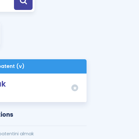
a Özel Fırsatlar
ınavlarla İlgili Haberler
er
 ve Konu Anlatımı
patent (v)
ak
tions
patentini almak