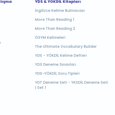
alışma
YDS & YÖKDİL Kitapları
İngilizce Kelime Bulmacası
More Than Reading 1
More Than Reading 2
ÖSYM Kelimeleri
e
The Ultimate Vocabulary Builder
YDS - YÖKDİL Kelime Defteri
YDS Deneme Sınavları
YDS-YÖKDİL Soru Tipleri
YDT Deneme Seti - YKSDİL Deneme Seti
| Set 1