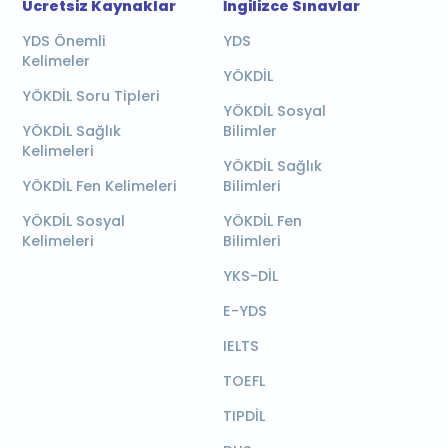
Ücretsiz Kaynaklar
İngilizce Sınavlar
YDS Önemli
YDS
Kelimeler
YÖKDİL
YÖKDİL Soru Tipleri
YÖKDİL Sosyal
YÖKDİL Sağlık
Bilimler
Kelimeleri
YÖKDİL Sağlık
YÖKDİL Fen Kelimeleri
Bilimleri
YÖKDİL Sosyal
YÖKDİL Fen
Kelimeleri
Bilimleri
YKS-DİL
E-YDS
IELTS
TOEFL
TIPDİL