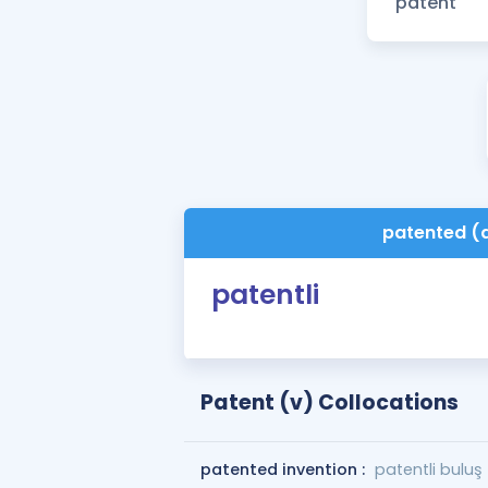
patented (
patentli
Patent (v) Collocations
patented invention :
patentli buluş