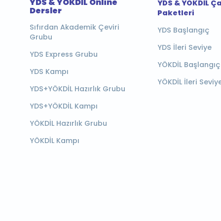
YDS & YÖKDİL Online
YDS & YÖKDİL Ç
Dersler
Paketleri
Sıfırdan Akademik Çeviri
YDS Başlangıç
Grubu
YDS İleri Seviye
YDS Express Grubu
YÖKDİL Başlangıç
YDS Kampı
YÖKDİL İleri Seviy
YDS+YÖKDİL Hazırlık Grubu
YDS+YÖKDİL Kampı
YÖKDİL Hazırlık Grubu
YÖKDİL Kampı