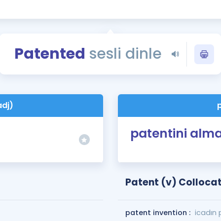
Kampanyalar
Eğitim ve Kitaplar
Blog
Patented
sesli dinle
YDS - YÖKDİL Tüm S
İngilizce Gram
İngilizce Gramer
adj)
patentini alm
Patent (v) Colloca
patent invention :
icadın 