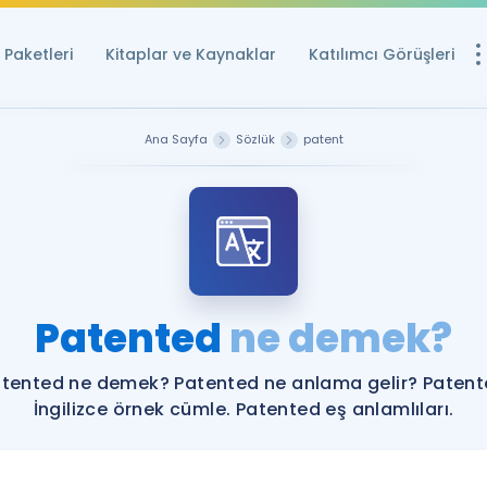
Paketleri
Kitaplar ve Kaynaklar
Katılımcı Görüşleri
Ücretsiz Kayna
Ana Sayfa
Sözlük
patent
YDS ve YÖKDİL içi
Sözlük
İngilizce Sınavları
Puan Hesapla
Patented
ne demek?
YDS ve YÖKDİL P
Remz
Rehberlik Aracı
tented ne demek? Patented ne anlama gelir? Paten
YDS ve YÖKDİL'e H
İngilizce örnek cümle. Patented eş anlamlıları.
ÖSYM Sınav Ta
Tüm ÖSYM Sınavl