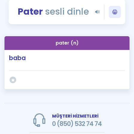
Puan Hesaplama
Pater
sesli dinle
Rehberlik Aracı
ÖSYM Sınav Takvimi
pater (n)
Kampanyalar
baba
Blog
İngilizce Gramer
MÜŞTERİ HİZMETLERİ
0 (850) 532 74 74