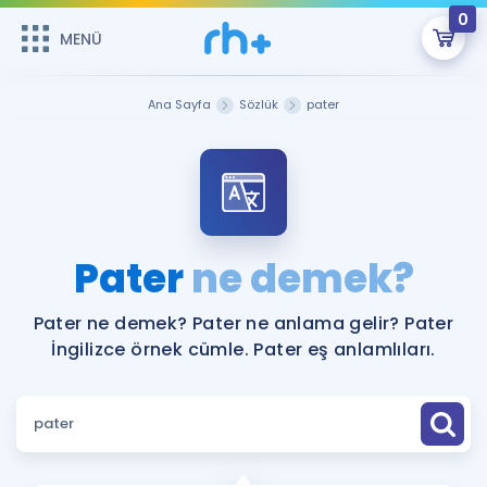
0
MENÜ
MENÜ
Üye Girişi
Ana Sayfa
Sözlük
pater
Online Dersler
Sepetin Şu An Boş.
Çalışma Paketleri
Remzi Hoca ile seni sınava hazırlayacak onlarca eğitim seni
bekliyor!
Kitaplar ve Kaynaklar
GİRİŞ YAP
Pater
ne demek?
Katılımcı Görüşleri
Şifremi Hatırlamıyorum
Pater ne demek? Pater ne anlama gelir? Pater
İngilizce örnek cümle. Pater eş anlamlıları.
ÜYE DEĞİLİM
Faydalı Araçlar
Ücretsiz Kaynaklar
Blog
İngilizce Gramer
Hakkımızda
Kariyer
Sözlük
Soru & Cevap
İletişim