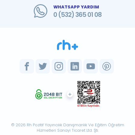
WHATSAPP YARDIM
0 (532) 365 01 08
© 2026 Rh Pozitif Yayıncılık Danışmanlık Ve Eğitim Öğretim
Hizmetleri Sanayi Ticaret Ltd. Şti.