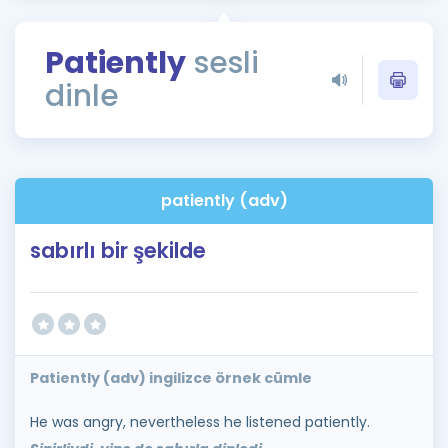
Puan Hesaplama
Patiently
sesli
Rehberlik Aracı
dinle
ÖSYM Sınav Takvimi
Kampanyalar
Blog
patiently (adv)
İngilizce Gramer
sabırlı bir şekilde
Patiently (adv) ingilizce örnek cümle
He was angry, nevertheless he listened patiently.