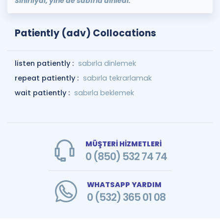
Sinirliydi, yine de sabırla dinledi.
Patiently (adv) Collocations
listen patiently :
sabırla dinlemek
repeat patiently :
sabırla tekrarlamak
wait patiently :
sabırla beklemek
MÜŞTERİ HİZMETLERİ
0 (850) 532 74 74
WHATSAPP YARDIM
0 (532) 365 01 08