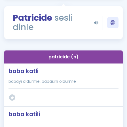
Puan Hesaplama
Patricide
sesli
Rehberlik Aracı
dinle
ÖSYM Sınav Takvimi
Kampanyalar
Blog
patricide (n)
İngilizce Gramer
baba katli
babayı öldürme, babasını öldürme
baba katili