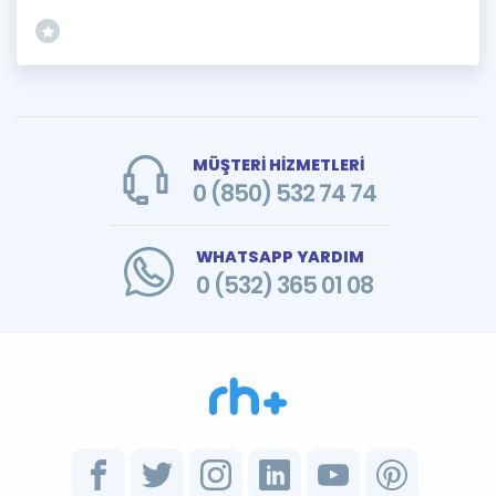
MÜŞTERİ HİZMETLERİ
0 (850) 532 74 74
WHATSAPP YARDIM
0 (532) 365 01 08