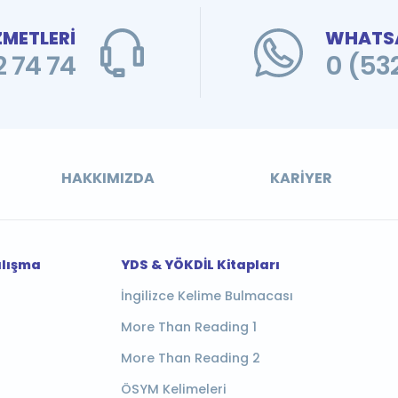
ZMETLERİ
WHATSA
 74 74
0 (53
HAKKIMIZDA
KARIYER
alışma
YDS & YÖKDİL Kitapları
İngilizce Kelime Bulmacası
More Than Reading 1
More Than Reading 2
ÖSYM Kelimeleri