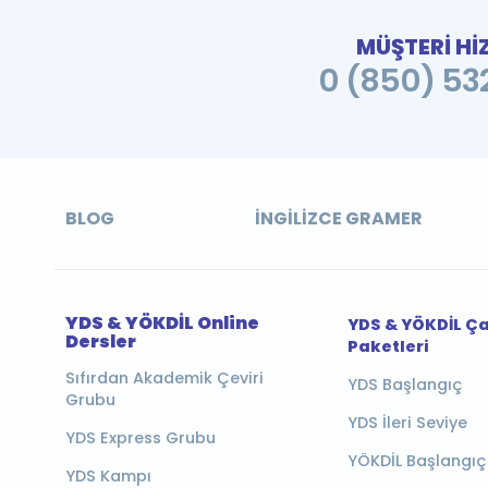
MÜŞTERİ Hİ
0 (850) 532
BLOG
İNGILIZCE GRAMER
YDS & YÖKDİL Online
YDS & YÖKDİL Ç
Dersler
Paketleri
Sıfırdan Akademik Çeviri
YDS Başlangıç
Grubu
YDS İleri Seviye
YDS Express Grubu
YÖKDİL Başlangıç
YDS Kampı