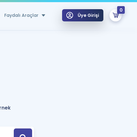
0
Faydalı Araçlar
Üye Girişi
klar
n Ücretsiz Kaynaklar
 için Özel Sözlük
Sepetin Şu An Boş.
ma
uan Hesaplama Aracı
i Hoca ile seni sınava hazırlayacak onlarca eğitim seni bekliyor!
Şifremi Hatırlamıyorum
GİRİŞ YAP
örnek
azırlananlar için Öneriler
kvimi
ÜYE DEĞİLİM
arı Tek Takvimde