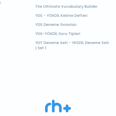
e
The Ultimate Vocabulary Builder
YDS - YÖKDİL Kelime Defteri
YDS Deneme Sınavları
YDS-YÖKDİL Soru Tipleri
YDT Deneme Seti - YKSDİL Deneme Seti
| Set 1