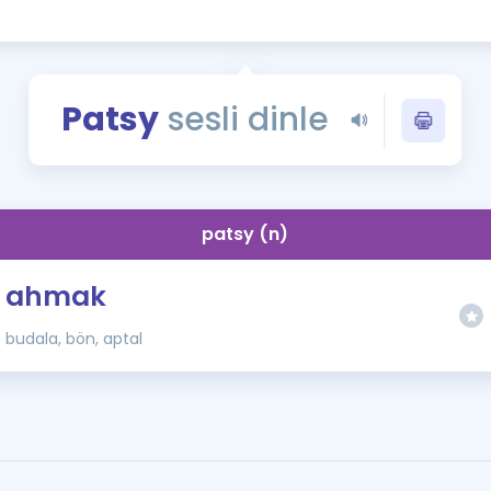
Kampanyalar
Eğitim ve Kitaplar
Blog
Patsy
sesli dinle
YDS - YÖKDİL Tüm S
İngilizce Gram
İngilizce Gramer
patsy (n)
ahmak
budala, bön, aptal