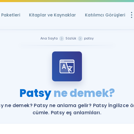
Paketleri
Kitaplar ve Kaynaklar
Katılımcı Görüşleri
Ücretsiz Kayna
Ana Sayfa
Sözlük
patsy
YDS ve YÖKDİL içi
Sözlük
İngilizce Sınavları
Puan Hesapla
Patsy
ne demek?
YDS ve YÖKDİL P
Remz
Rehberlik Aracı
y ne demek? Patsy ne anlama gelir? Patsy İngilizce 
YDS ve YÖKDİL'e H
cümle. Patsy eş anlamlıları.
ÖSYM Sınav Ta
Tüm ÖSYM Sınavl